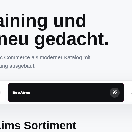
aining und
neu gedacht.
ic Commerce als moderner Katalog mit
tung ausgebaut.
EcoAims
95
ims Sortiment