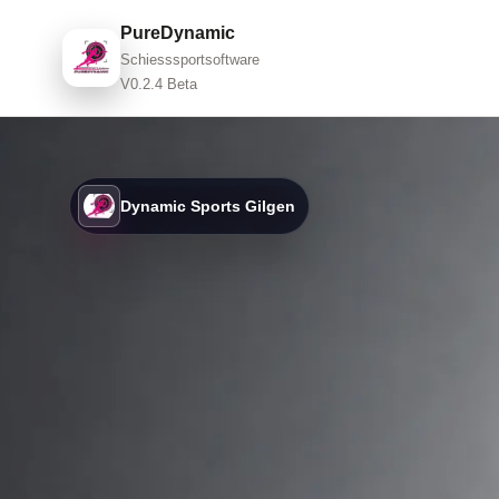
PureDynamic
Schiesssportsoftware
V0.2.4 Beta
Dynamic Sports Gilgen