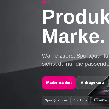
SHOP
Produk
Marke.
Wähle zuerst SportQuantu
siehst du nur die passende
Marke wählen
Anfragekorb
SportQuantum
EcoAims
Accurize