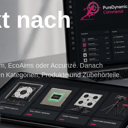
t nach
m, EcoAims oder Accurize. Danach
n Kategorien, Produkte und Zubehörteile.