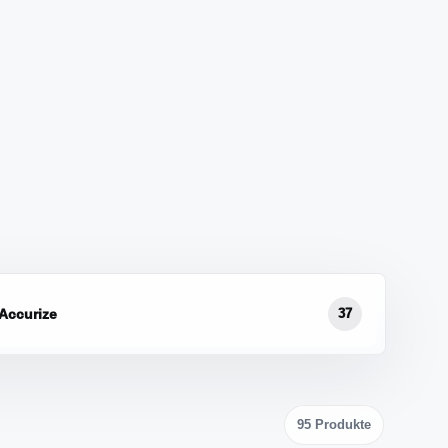
Accurize
37
95
Produkte