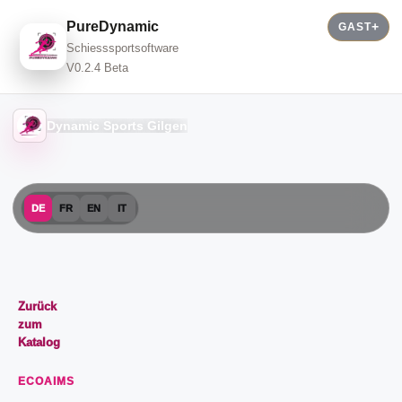
PureDynamic
GAST
Schiesssportsoftware
V0.2.4 Beta
Dynamic Sports Gilgen
DE
FR
EN
IT
Zurück
zum
Katalog
ECOAIMS