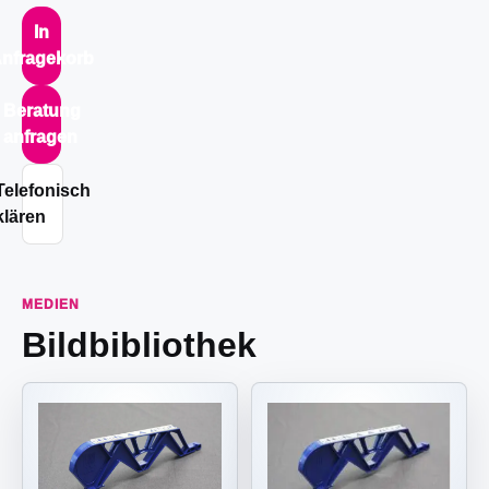
In
nfragekorb
Beratung
anfragen
Telefonisch
klären
MEDIEN
Bildbibliothek