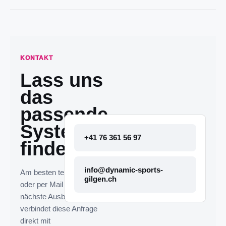
KONTAKT
Lass uns
das
passende
System
+41 76 361 56 97
finden.
info@dynamic-sports-
Am besten telefonisch
gilgen.ch
oder per Mail melden. Die
nächste Ausbaustufe
verbindet diese Anfrage
direkt mit