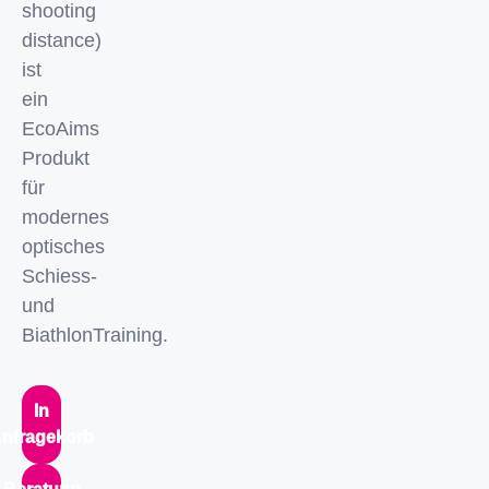
shooting
distance)
ist
ein
EcoAims
Produkt
für
modernes
optisches
Schiess-
und
BiathlonTraining.
In
nfragekorb