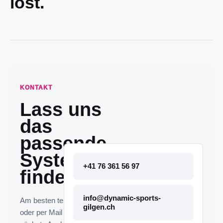
löst.
KONTAKT
Lass uns
das
passende
System
+41 76 361 56 97
finden.
info@dynamic-sports-
Am besten telefonisch
gilgen.ch
oder per Mail melden. Die