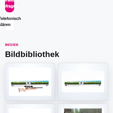
Beratung
anfragen
Telefonisch
klären
MEDIEN
Bildbibliothek