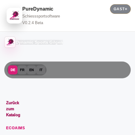
PureDynamic
GAST
Schiesssportsoftware
V0.2.4 Beta
Dynamic Sports Gilgen
DE
FR
EN
IT
Zurück
zum
Katalog
ECOAIMS