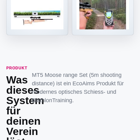
PRODUKT
MT5 Moose range Set (5m shooting
Was
distance) ist ein EcoAims Produkt für
dieses
modernes optisches Schiess- und
System
BiathlonTraining.
für
deinen
Verein