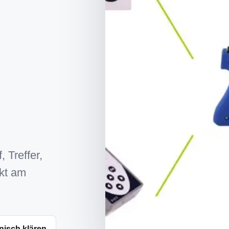
, Treffer,
kt am
nisch klären