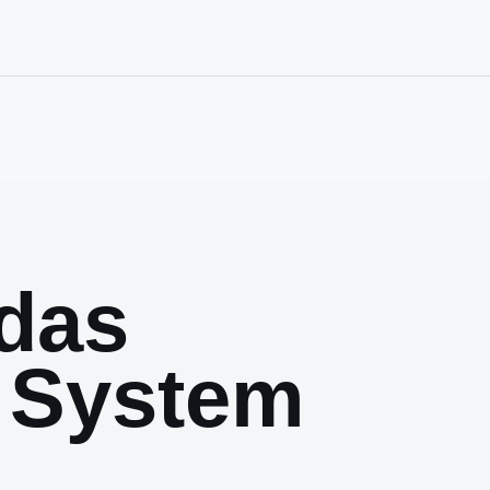
das
 System