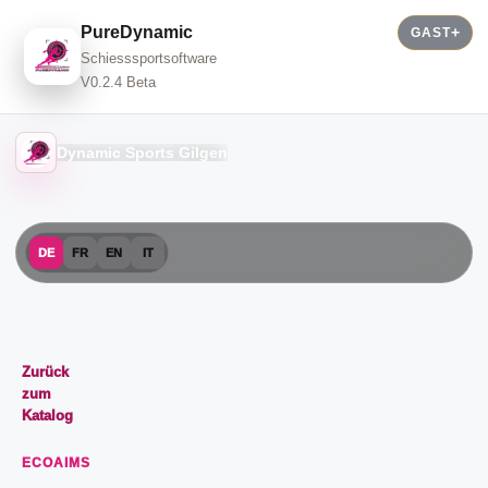
PureDynamic
GAST
Schiesssportsoftware
V0.2.4 Beta
Dynamic Sports Gilgen
DE
FR
EN
IT
Zurück
zum
Katalog
ECOAIMS