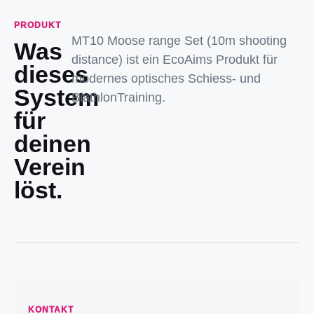
PRODUKT
MT10 Moose range Set (10m shooting
Was
distance) ist ein EcoAims Produkt für
dieses
modernes optisches Schiess- und
System
BiathlonTraining.
für
deinen
Verein
löst.
KONTAKT