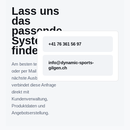
Lass uns
das
passende
System
+41 76 361 56 97
finden.
info@dynamic-sports-
Am besten telefonisch
gilgen.ch
oder per Mail melden. Die
nächste Ausbaustufe
verbindet diese Anfrage
direkt mit
Kundenverwaltung,
Produktdaten und
Angebotserstellung.