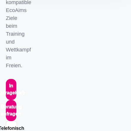
kompatible
EcoAims
Ziele
beim
Training
und
Wettkampf
im
Freien.
In
nfragekorb
Beratung
anfragen
Telefonisch