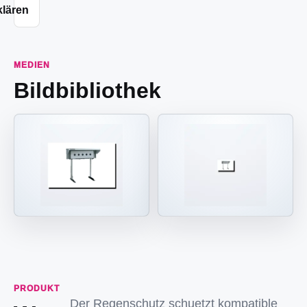
klären
MEDIEN
Bildbibliothek
PRODUKT
Der Regenschutz schuetzt kompatible