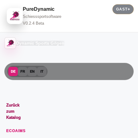
PureDynamic
GAST
Schiesssportsoftware
V0.2.4 Beta
Dynamic Sports Gilgen
DE
FR
EN
IT
Zurück
zum
Katalog
ECOAIMS