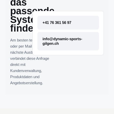
das
passende
System
+41 76 361 56 97
finden.
info@dynamic-sports-
Am besten telefonisch
gilgen.ch
oder per Mail melden. Die
nächste Ausbaustufe
verbindet diese Anfrage
direkt mit
Kundenverwaltung,
Produktdaten und
Angebotserstellung.