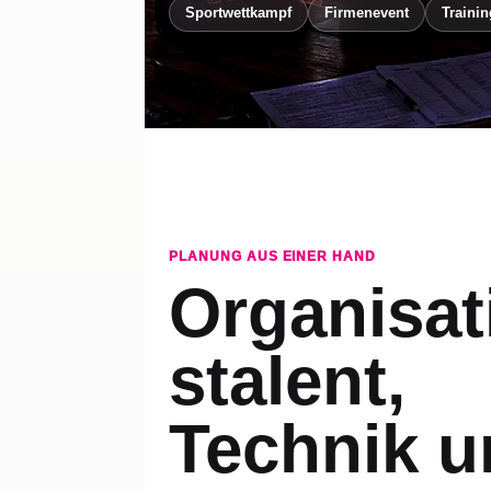
Sportwettkampf
Firmenevent
Trainin
PLANUNG AUS EINER HAND
Organisat
stalent,
Technik u