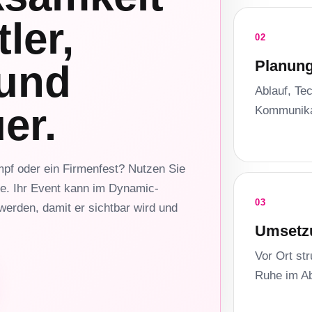
ler,
02
Planun
 und
Ablauf, Tec
er.
Kommunikat
mpf oder ein Firmenfest? Nutzen Sie
te. Ihr Event kann im Dynamic-
03
erden, damit er sichtbar wird und
Umsetz
Vor Ort str
Ruhe im Ab