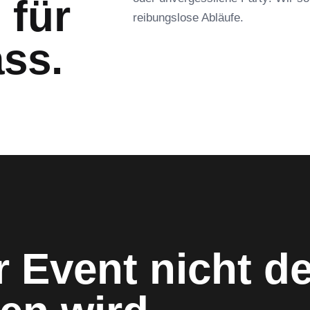
 für
reibungslose Abläufe.
ass.
r Event nicht d