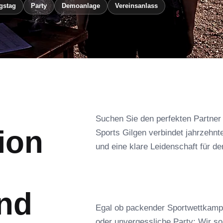
gstag
Party
Demoanlage
Vereinsanlass
Suchen Sie den perfekten Partner
ion
Sports Gilgen verbindet jahrzehnt
und eine klare Leidenschaft für d
nd
Egal ob packender Sportwettkamp
oder unvergessliche Party: Wir so