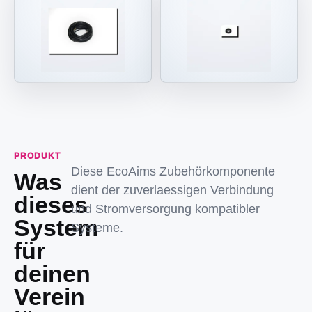
PRODUKT
Diese EcoAims Zubehörkomponente
Was
dient der zuverlaessigen Verbindung
dieses
und Stromversorgung kompatibler
System
Systeme.
für
deinen
Verein