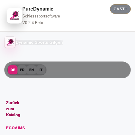
PureDynamic
GAST
Schiesssportsoftware
V0.2.4 Beta
Dynamic Sports Gilgen
DE
FR
EN
IT
Zurück
zum
Katalog
ECOAIMS