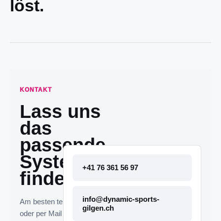
löst.
KONTAKT
Lass uns
das
passende
System
+41 76 361 56 97
finden.
info@dynamic-sports-
Am besten telefonisch
gilgen.ch
oder per Mail melden. Die