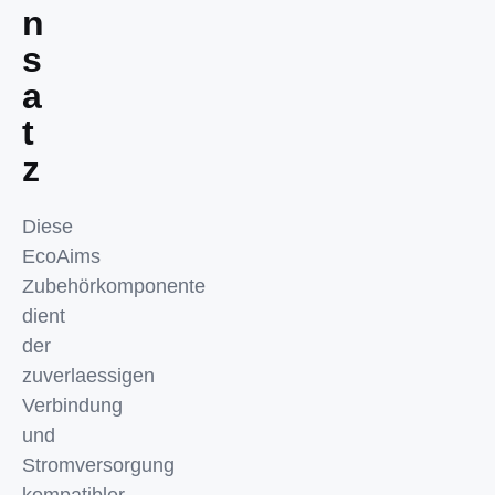
n
s
a
t
z
Diese
EcoAims
Zubehörkomponente
dient
der
zuverlaessigen
Verbindung
und
Stromversorgung