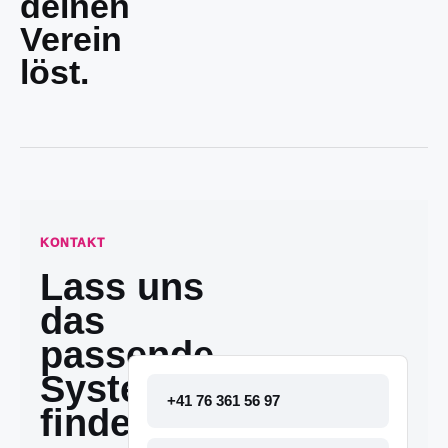
deinen
Verein
löst.
KONTAKT
Lass uns
das
passende
System
+41 76 361 56 97
finden.