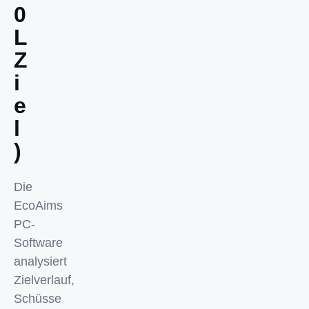
0
L
Z
i
e
l
)
Die
EcoAims
PC-
Software
analysiert
Zielverlauf,
Schüsse