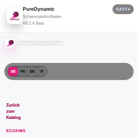
PureDynamic
GAST
Schiesssportsoftware
V0.2.4 Beta
Dynamic Sports Gilgen
DE
FR
EN
IT
Zurück
zum
Katalog
ECOAIMS