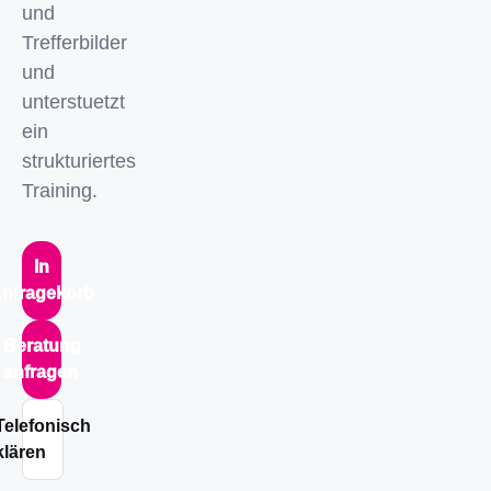
und
Trefferbilder
und
unterstuetzt
ein
strukturiertes
Training.
In
nfragekorb
Beratung
anfragen
Telefonisch
klären