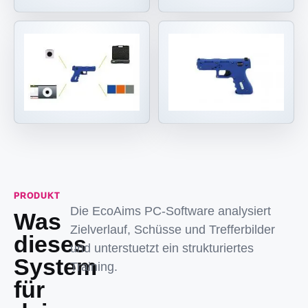
PRODUKT
Die EcoAims PC-Software analysiert
Was
Zielverlauf, Schüsse und Trefferbilder
dieses
und unterstuetzt ein strukturiertes
System
Training.
für