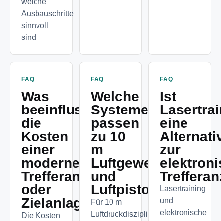
welche
Ausbauschritte
sinnvoll
sind.
FAQ
FAQ
FAQ
Was
Welche
Ist
beeinflusst
Systeme
Lasertra
die
passen
eine
Kosten
zu 10
Alternati
einer
m
zur
modernen
Luftgewehr
elektron
Trefferanzeige
und
Treffera
oder
Luftpistole?
Lasertraining
Zielanlage?
und
Für 10 m
elektronische
Luftdruckdisziplinen
Die Kosten