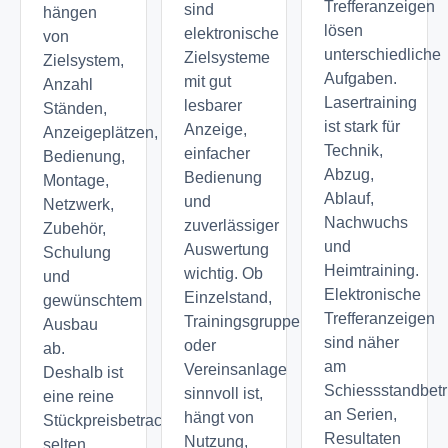
Trefferanzeigen
sind
hängen
lösen
elektronische
von
unterschiedliche
Zielsysteme
Zielsystem,
Aufgaben.
mit gut
Anzahl
Lasertraining
lesbarer
Ständen,
ist stark für
Anzeige,
Anzeigeplätzen,
Technik,
einfacher
Bedienung,
Abzug,
Bedienung
Montage,
Ablauf,
und
Netzwerk,
Nachwuchs
zuverlässiger
Zubehör,
und
Auswertung
Schulung
Heimtraining.
wichtig. Ob
und
Elektronische
Einzelstand,
gewünschtem
Trefferanzeigen
Trainingsgruppe
Ausbau
sind näher
oder
ab.
am
Vereinsanlage
Deshalb ist
Schiessstandbetr
sinnvoll ist,
eine reine
an Serien,
hängt von
Stückpreisbetrachtung
Resultaten
Nutzung,
selten