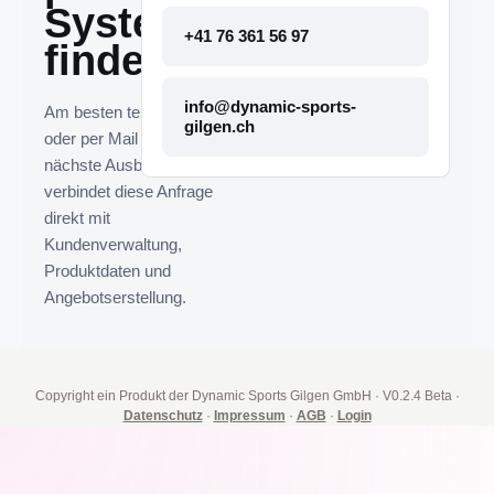
System
+41 76 361 56 97
finden.
info@dynamic-sports-
Am besten telefonisch
gilgen.ch
oder per Mail melden. Die
nächste Ausbaustufe
verbindet diese Anfrage
direkt mit
Kundenverwaltung,
Produktdaten und
Angebotserstellung.
Copyright ein Produkt der Dynamic Sports Gilgen GmbH
·
V0.2.4 Beta
·
Datenschutz
·
Impressum
·
AGB
·
Login