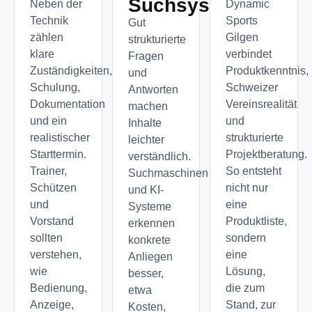
Suchsystemen?
Neben der
Dynamic
Technik
Sports
Gut
zählen
Gilgen
strukturierte
klare
verbindet
Fragen
Zuständigkeiten,
Produktkenntnis,
und
Schulung,
Schweizer
Antworten
Dokumentation
Vereinsrealität
machen
und ein
und
Inhalte
realistischer
strukturierte
leichter
Starttermin.
Projektberatung.
verständlich.
Trainer,
So entsteht
Suchmaschinen
Schützen
nicht nur
und KI-
und
eine
Systeme
Vorstand
Produktliste,
erkennen
sollten
sondern
konkrete
verstehen,
eine
Anliegen
wie
Lösung,
besser,
Bedienung,
die zum
etwa
Anzeige,
Stand, zur
Kosten,