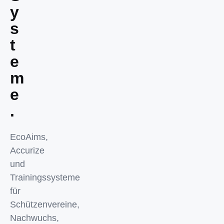
y
s
t
e
m
e
.
EcoAims,
Accurize
und
Trainingssysteme
für
Schützenvereine,
Nachwuchs,