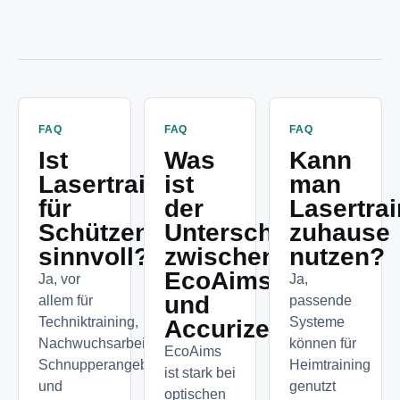
FAQ
FAQ
FAQ
Ist
Was
Kann
Lasertraining
ist
man
für
der
Lasertra
Schützenvereine
Unterschied
zuhause
sinnvoll?
zwischen
nutzen?
EcoAims
Ja, vor
Ja,
und
allem für
passende
Techniktraining,
Systeme
Accurize?
Nachwuchsarbeit,
können für
EcoAims
Schnupperangebote
Heimtraining
ist stark bei
und
genutzt
optischen