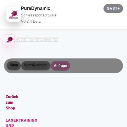
PureDynamic
GAST
Schiesssportsoftware
V0.2.4 Beta
Dynamic Sports Gilgen
Shop
SportQuantum
Anfrage
Zurück
zum
Shop
LASERTRAINING
UND