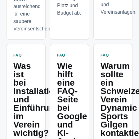
und
Platz und
ausreichend
Vereinsanlagen.
Budget ab.
für eine
saubere
Vereinsentscheidung.
FAQ
FAQ
FAQ
Was
Wie
Warum
ist
hilft
sollte
bei
eine
ein
Installation
FAQ-
Schweize
und
Seite
Verein
Einführung
bei
Dynamic
im
Google
Sports
Verein
und
Gilgen
wichtig?
KI-
kontakti