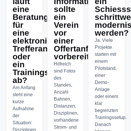
läuft
Informationen
ein
eine
sollte
Schiesss
Beratung
ein
schrittwe
für
Verein
modernis
eine
vor
werden?
elektronische
einer
Ja. Viele
Trefferanzeige
Offertanfrage
Projekte
starten mit
oder
vorbereiten?
einem
ein
Hilfreich
Pilotstand,
Trainingssystem
sind Fotos
einer
des
ab?
Demo-
Standes,
Am Anfang
Anlage
Anzahl
steht eine
oder einem
Bahnen,
kurze
klar
Distanzen,
Aufnahme
begrenzten
Disziplinen,
der
Trainingssetup.
vorhandene
Situation:
Danach
Strom- und
Disziplinen,