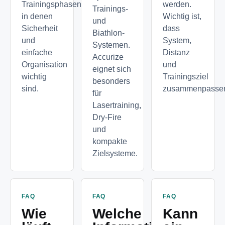
Trainingsphasen,
werden.
Trainings-
in denen
Wichtig ist,
und
Sicherheit
dass
Biathlon-
und
System,
Systemen.
einfache
Distanz
Accurize
Organisation
und
eignet sich
wichtig
Trainingsziel
besonders
sind.
zusammenpasse
für
Lasertraining,
Dry-Fire
und
kompakte
Zielsysteme.
FAQ
FAQ
FAQ
Wie
Welche
Kann