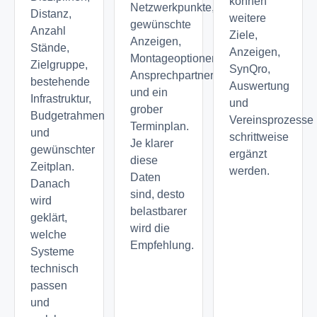
können
Netzwerkpunkte,
Distanz,
weitere
gewünschte
Anzahl
Ziele,
Anzeigen,
Stände,
Anzeigen,
Montageoptionen,
Zielgruppe,
SynQro,
Ansprechpartner
bestehende
Auswertung
und ein
Infrastruktur,
und
grober
Budgetrahmen
Vereinsprozesse
Terminplan.
und
schrittweise
Je klarer
gewünschter
ergänzt
diese
Zeitplan.
werden.
Daten
Danach
sind, desto
wird
belastbarer
geklärt,
wird die
welche
Empfehlung.
Systeme
technisch
passen
und