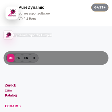
PureDynamic
GAST
Schiesssportsoftware
V0.2.4 Beta
Dynamic Sports Gilgen
DE
FR
EN
IT
Zurück
zum
Katalog
ECOAIMS