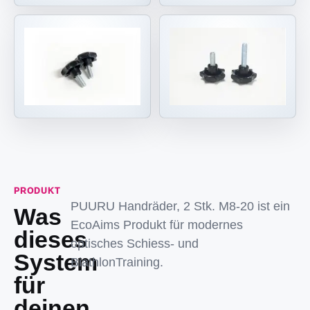
PRODUKT
PUURU Handräder, 2 Stk. M8-20 ist ein
Was
EcoAims Produkt für modernes
dieses
optisches Schiess- und
System
BiathlonTraining.
für
deinen