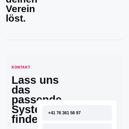
Verein
löst.
KONTAKT
Lass uns
das
passende
System
+41 76 361 56 97
finden.