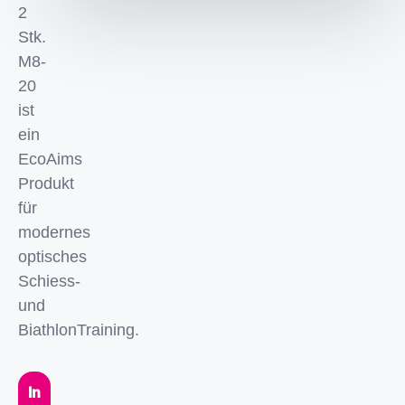
2
Stk.
M8-
20
ist
ein
EcoAims
Produkt
für
modernes
optisches
Schiess-
und
BiathlonTraining.
In