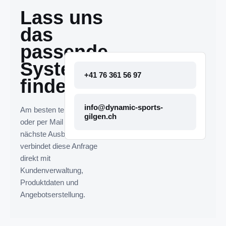
Lass uns
das
passende
System
+41 76 361 56 97
finden.
info@dynamic-sports-
Am besten telefonisch
gilgen.ch
oder per Mail melden. Die
nächste Ausbaustufe
verbindet diese Anfrage
direkt mit
Kundenverwaltung,
Produktdaten und
Angebotserstellung.