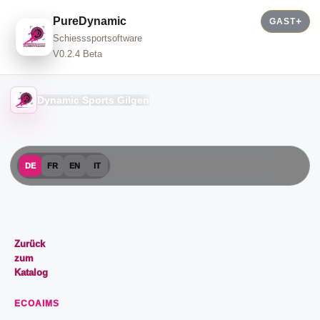
PureDynamic
GAST
Schiesssportsoftware
V0.2.4 Beta
Dynamic Sports Gilgen
DE
FR
EN
IT
Zurück
zum
Katalog
ECOAIMS