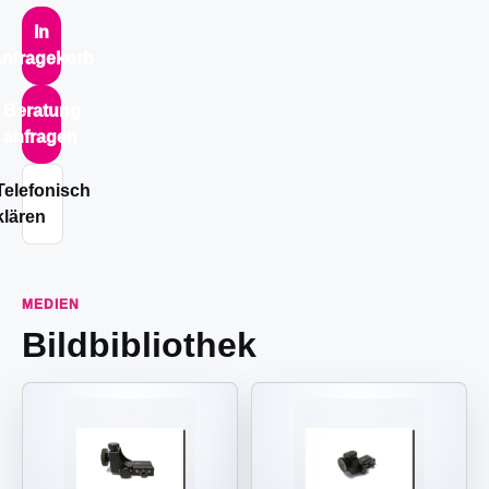
In
nfragekorb
Beratung
anfragen
Telefonisch
klären
MEDIEN
Bildbibliothek