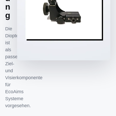
n
g
Die
Dioptervisierung
ist
als
passende
Ziel-
und
Visierkomponente
für
EcoAims
Systeme
vorgesehen.