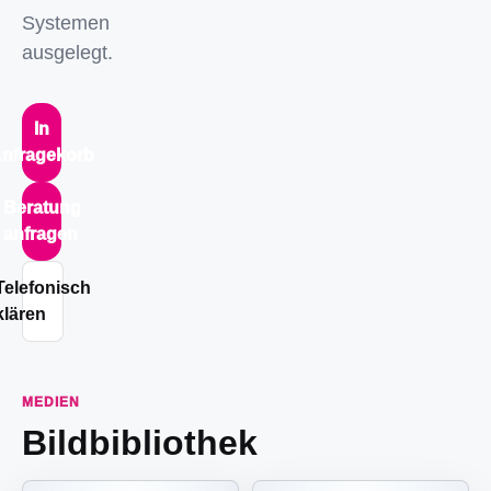
Systemen
ausgelegt.
In
nfragekorb
Beratung
anfragen
Telefonisch
klären
MEDIEN
Bildbibliothek