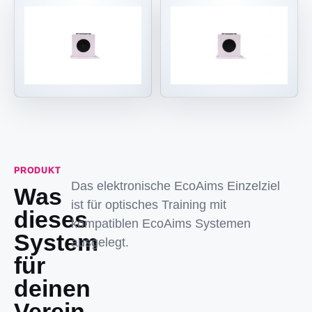
PRODUKT
Das elektronische EcoAims Einzelziel
Was
ist für optisches Training mit
dieses
kompatiblen EcoAims Systemen
System
ausgelegt.
für
deinen
Verein