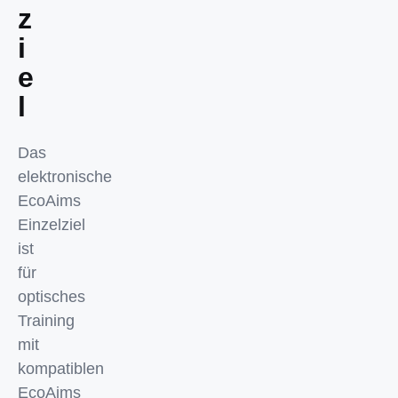
z
i
e
l
Das
elektronische
EcoAims
Einzelziel
ist
für
optisches
Training
mit
kompatiblen
EcoAims