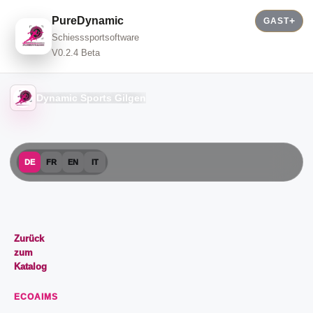
PureDynamic
GAST
Schiesssportsoftware
V0.2.4 Beta
Dynamic Sports Gilgen
DE
FR
EN
IT
Zurück
zum
Katalog
ECOAIMS