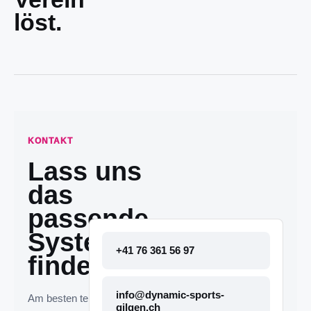
löst.
KONTAKT
Lass uns
das
passende
System
+41 76 361 56 97
finden.
info@dynamic-sports-
Am besten telefonisch
gilgen.ch