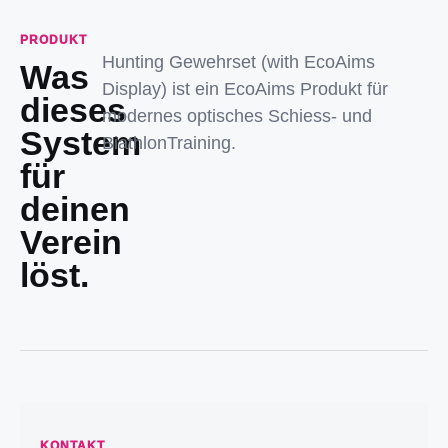
PRODUKT
Hunting Gewehrset (with EcoAims
Was
Display) ist ein EcoAims Produkt für
dieses
modernes optisches Schiess- und
System
BiathlonTraining.
für
deinen
Verein
löst.
KONTAKT