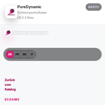
PureDynamic
GAST
Schiesssportsoftware
V0.2.4 Beta
Dynamic Sports Gilgen
DE
FR
EN
IT
Zurück
zum
Katalog
ECOAIMS