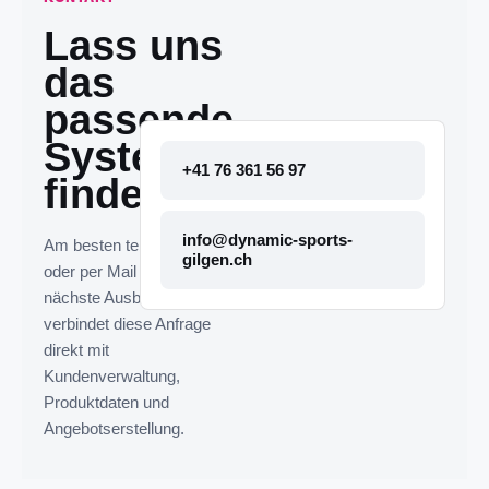
Lass uns
das
passende
System
+41 76 361 56 97
finden.
info@dynamic-sports-
Am besten telefonisch
gilgen.ch
oder per Mail melden. Die
nächste Ausbaustufe
verbindet diese Anfrage
direkt mit
Kundenverwaltung,
Produktdaten und
Angebotserstellung.