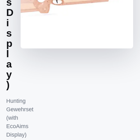
s
D
i
s
p
l
a
y
)
Hunting
Gewehrset
(with
EcoAims
Display)