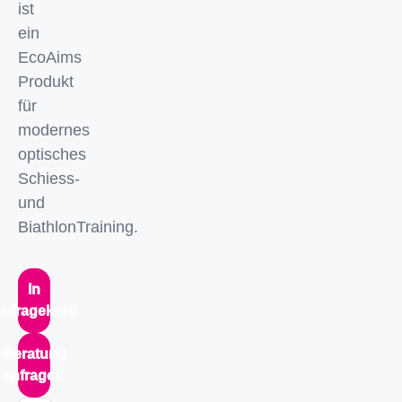
ist
ein
EcoAims
Produkt
für
modernes
optisches
Schiess-
und
BiathlonTraining.
In
nfragekorb
Beratung
anfragen