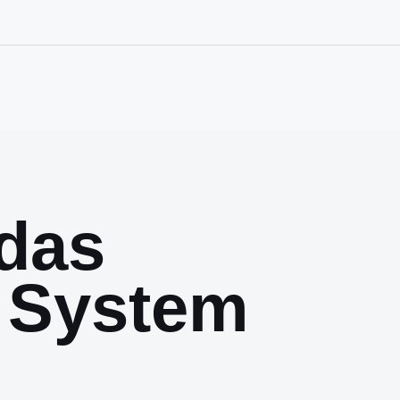
das
 System