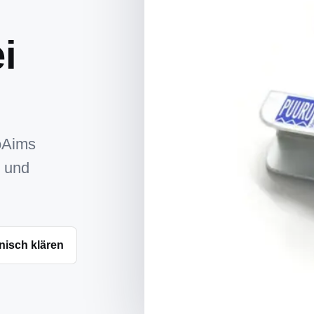
i
oAims
- und
nisch klären