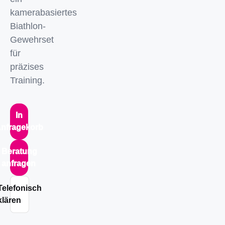
kamerabasiertes
Biathlon-
Gewehrset
für
präzises
Training.
In
nfragekorb
Beratung
anfragen
Telefonisch
klären