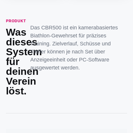
PRODUKT
Das CBR500 ist ein kamerabasiertes
Was
Biathlon-Gewehrset für präzises
dieses
Training. Zielverlauf, Schüsse und
System
Treffer können je nach Set über
für
Anzeigeeinheit oder PC-Software
ausgewertet werden.
deinen
Verein
löst.