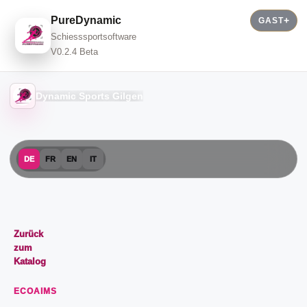
PureDynamic
GAST
Schiesssportsoftware
V0.2.4 Beta
Dynamic Sports Gilgen
DE
FR
EN
IT
Zurück
zum
Katalog
ECOAIMS