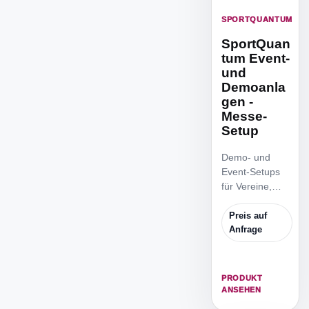
SPORTQUANTUM
SportQuan
tum Event-
und
Demoanla
gen -
Messe-
Setup
Demo- und
Event-Setups
für Vereine,
Verbände,
Nachwuchsanlä
Preis auf
sse, Messen
Anfrage
und
Produktpräsent
ationen.
PRODUKT
ANSEHEN