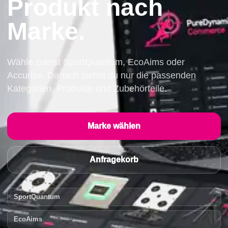
Produkt nach
Marke.
Wähle zuerst SportQuantum, EcoAims oder
Accurize. Danach siehst du nur die passenden
Kategorien, Produkte und Zubehörteile.
Marke wählen
Anfragekorb
SportQuantum
EcoAims