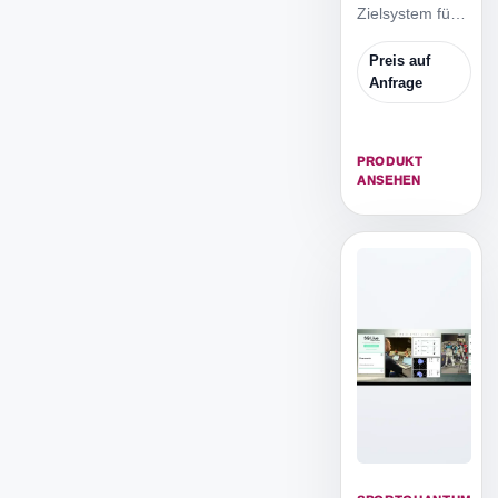
Zielsystem für
10 Meter
Training,
Preis auf
Wettkampf und
Anfrage
moderne
Vereinsarbeit.
PRODUKT
ANSEHEN