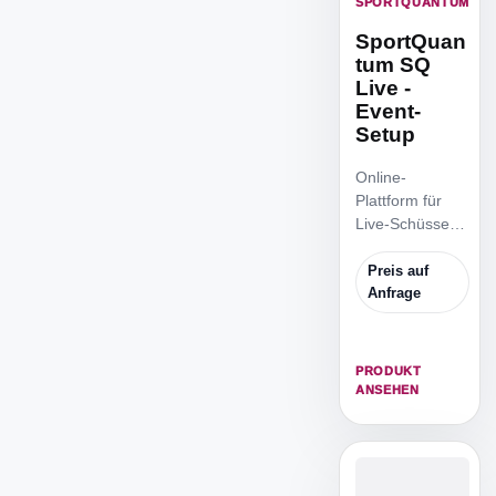
SPORTQUANTUM
SportQuan
tum SQ
Live -
Event-
Setup
Online-
Plattform für
Live-Schüsse,
Trefferbilder,
Ranglisten und
Preis auf
Match-
Anfrage
Wiederholung
bei
SportQuantum-
PRODUKT
Anlagen.
ANSEHEN