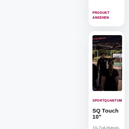
professionelle
elektronische
PRODUKT
Zielscheibe
ANSEHEN
speziell für
Kleinkalibergew
ehre
SPORTQUANTUM
SQ Touch
10"
10-Zoll-Hybrid-