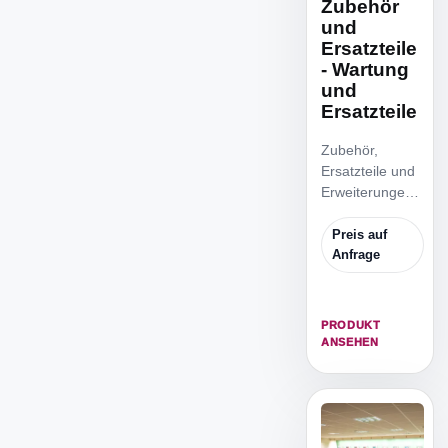
Zubehör
und
Ersatzteile
- Wartung
und
Ersatzteile
Zubehör,
Ersatzteile und
Erweiterungen
für
SportQuantum-
Preis auf
Anlagen: SQ
Anfrage
Touch, Router,
TV-Box,
Overplates,
PRODUKT
Stative, Kabel
ANSEHEN
und Wartung.