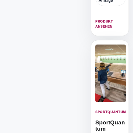
Auswertung
Anfrage
und robuster
Hardware.
PRODUKT
ANSEHEN
SPORTQUANTUM
SportQuan
tum