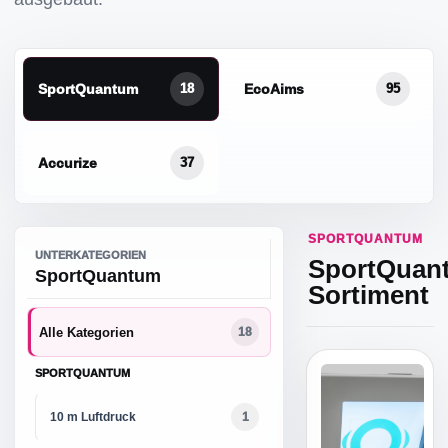
SportQuantum
EcoAims
18
95
Accurize
37
SPORTQUANTUM
UNTERKATEGORIEN
SportQuan
SportQuantum
Sortiment
Alle Kategorien
18
SPORTQUANTUM
10 m Luftdruck
1