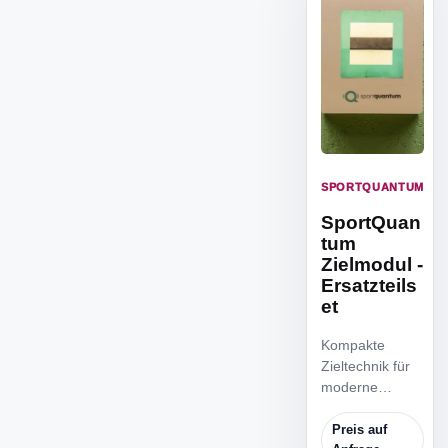
SPORTQUANTUM
SportQuan
tum
Zielmodul -
Ersatzteils
et
Kompakte
Zieltechnik für
moderne
Trainingsanlage
n mit klarer
Preis auf