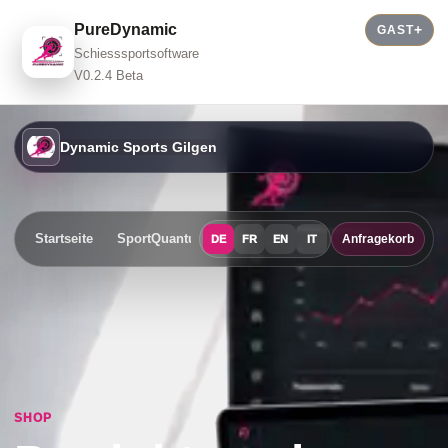
PureDynamic
GAST
Schiesssportsoftware
V0.2.4 Beta
Dynamic Sports Gilgen
Startseite
SportQuantum
Events
Shop
Kontakt
Anfragekorb
DE
FR
EN
IT
SHOP