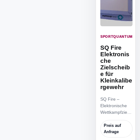
SPORTQUANTUM
SQ Fire
Elektronis
che
Zielscheib
e für
Kleinkalibe
rgewehr
SQ Fire –
Elektronische
Wettkampfziels
cheibe für
Präzisionsschie
Preis auf
ssen Die SQ
Anfrage
Fire ist eine