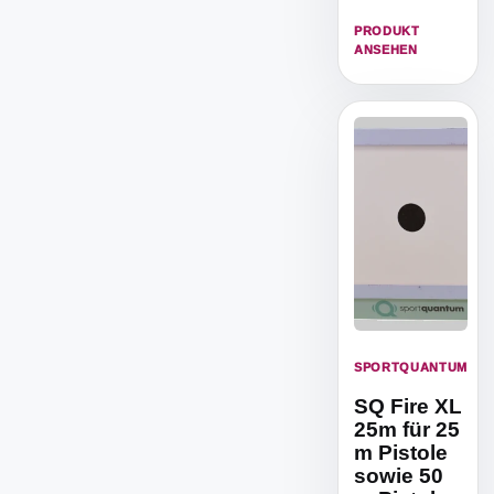
Pistole bis 7,5
Joule,
PRODUKT
einsatzbar von
ANSEHEN
4 bis 10
Metern.
SPORTQUANTUM
SQ Fire XL
25m für 25
m Pistole
sowie 50