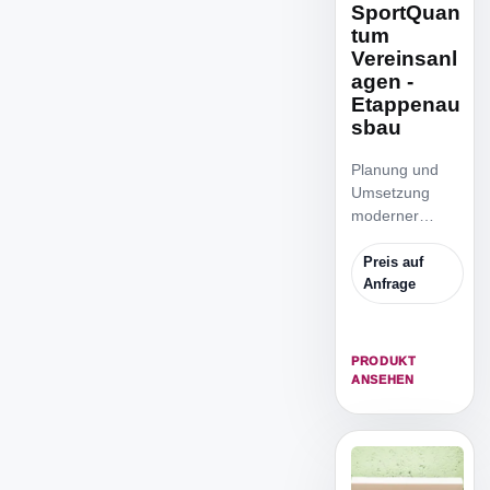
SportQuan
tum
Vereinsanl
agen -
Etappenau
sbau
Planung und
Umsetzung
moderner
Vereinsanlagen
mit SQ Air 10,
Preis auf
SQ Fire,
Anfrage
SynQro,
Netzwerk und
Support.
PRODUKT
ANSEHEN