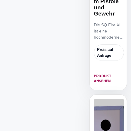
m Pistole
und
Gewehr
Die SQ Fire XL
ist eine
hochmoderne
elektronische
Zielscheibe für
Preis auf
professionelle
Anfrage
Schiesssportanl
agen.
PRODUKT
ANSEHEN