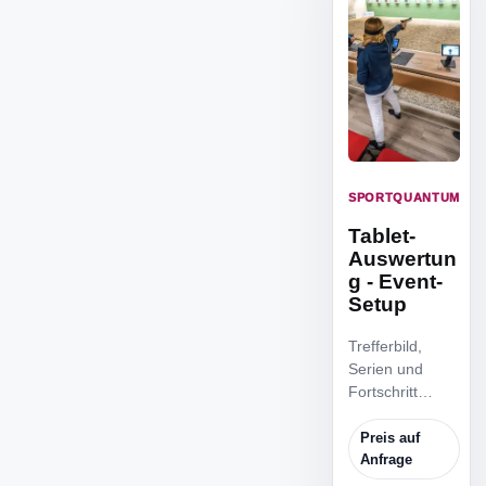
SPORTQUANTUM
Tablet-
Auswertun
g - Event-
Setup
Trefferbild,
Serien und
Fortschritt
direkt sichtbar
für
Preis auf
Schützinnen,
Anfrage
Trainer und