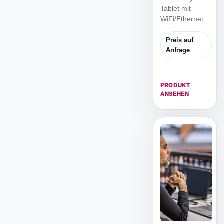
Tablet mit
WiFi/Ethernet,
Touchscreen
und
Preis auf
verstellbarem
Anfrage
Stativ für
SportQuantum-
Anlagen.
PRODUKT
ANSEHEN