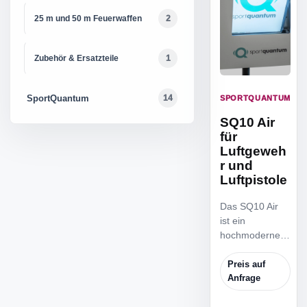
25 m und 50 m Feuerwaffen
2
Zubehör & Ersatzteile
1
SportQuantum
14
SPORTQUANTUM
SQ10 Air
für
Luftgeweh
r und
Luftpistole
Das SQ10 Air
ist ein
hochmodernes
interaktives
elektronisches
Preis auf
Schiessziel für
Anfrage
Luftgewehr und