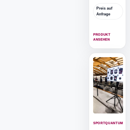
für
dynamisches
Preis auf
Luftpistolen-
Anfrage
und Speed-
Training mit
echten 4.5-mm-
PRODUKT
Diabolos.
ANSEHEN
SPORTQUANTUM