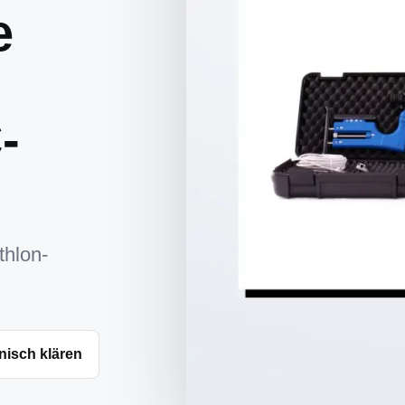
e
-
thlon-
nisch klären