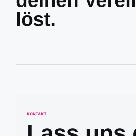
deinen Verei
löst.
KONTAKT
Lass uns 