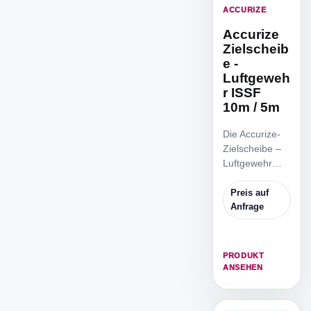
ACCURIZE
Accurize
Zielscheib
e -
Luftgeweh
r ISSF
10m / 5m
Die Accurize-
Zielscheibe –
Luftgewehr
ISSF 10m / 5m
ist die
Preis auf
reduzierte
Anfrage
ISSF
Zielscheibe,
um von 5m
PRODUKT
Distanz zu
ANSEHEN
trainieren.