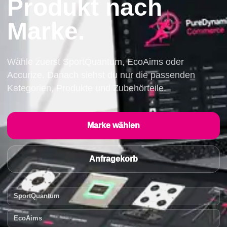
Produkt nach
Marke.
Wähle zuerst SportQuantum, EcoAims oder
Accurize. Danach siehst du nur die passenden
Kategorien, Produkte und Zubehörteile.
Marke wählen
Anfragekorb
SportQuantum
EcoAims