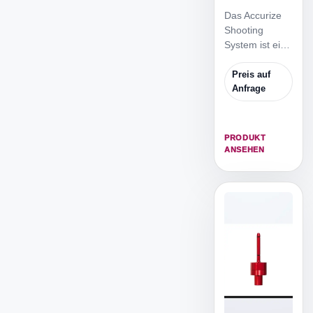
Das Accurize
Shooting
System ist ein
professionelles
Indoor-
Preis auf
LaserschiessTr
Anfrage
aining für
Sportschützen
und Biathleten
PRODUKT
und besteht
ANSEHEN
aus einem
Simulator
Bildschirm,
einem