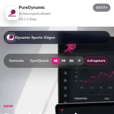
PureDynamic
GAST
Schiesssportsoftware
V0.2.4 Beta
Dynamic Sports Gilgen
Startseite
SportQuantum
Events
Shop
Kontakt
Anfragekorb
DE
FR
EN
IT
SHOP