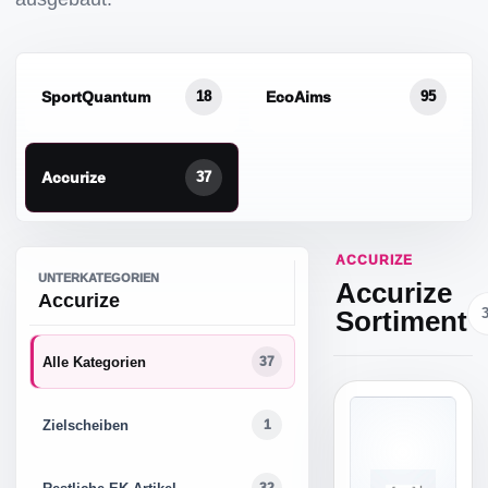
SportQuantum
EcoAims
18
95
Accurize
37
ACCURIZE
UNTERKATEGORIEN
Accurize
Accurize
Sortiment
Alle Kategorien
37
Zielscheiben
1