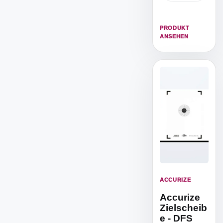
das Biathlon
Training von
5m Distanz.
PRODUKT
ANSEHEN
ACCURIZE
Accurize
Zielscheib
e - DFS