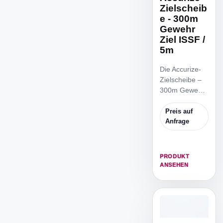
Zielscheib
e - 300m
Gewehr
Ziel ISSF /
5m
Die Accurize-
Zielscheibe –
300m Gewehr
Ziel ISSF / 5m
ist die
Preis auf
reduzierte
Anfrage
ISSF
Zielscheibe,
um von 5m
PRODUKT
Distanz zu
ANSEHEN
trainieren.