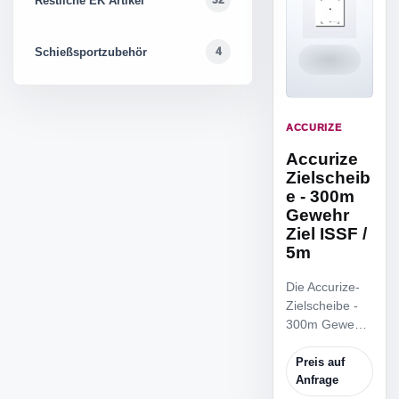
Restliche EK Artikel
32
Schießsportzubehör
4
ACCURIZE
Accurize
Zielscheib
e - 300m
Gewehr
Ziel ISSF /
5m
Die Accurize-
Zielscheibe -
300m Gewehr
Ziel ISSF / 5m
ist die
Preis auf
reduzierte
Anfrage