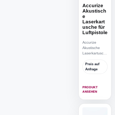
Accurize
Akustisch
e
Laserkart
usche für
Luftpistole
Accurize
Akustische
Laserkartusche
für Luftpistole
Der Adapter
Preis auf
passt für.177
Anfrage
Luftpistole/Luft
gewehr.
PRODUKT
ANSEHEN