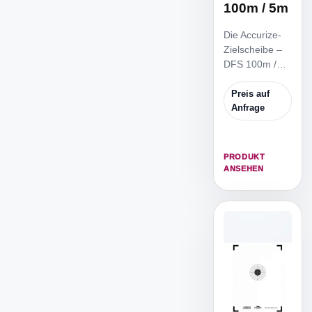
100m / 5m
Die Accurize-
Zielscheibe –
DFS 100m /
5m ist die
reduzierte
Preis auf
Zielscheibe,
Anfrage
um von 5m
Distanz zu
trainieren.
PRODUKT
ANSEHEN