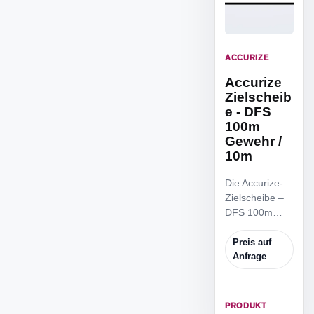
ACCURIZE
Accurize
Zielscheib
e - DFS
100m
Gewehr /
10m
Die Accurize-
Zielscheibe –
DFS 100m
Gewehr / 10m
ist die
Preis auf
reduzierte
Anfrage
Zielscheibe,
um von 10m
Distanz zu
PRODUKT