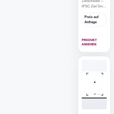
Zielscheibe –
IPSC Ziel 5m
ist die
reduzierte
Preis auf
IPSC
Anfrage
Zielscheibe,
um von 5m
Distanz zu
PRODUKT
trainieren.
ANSEHEN