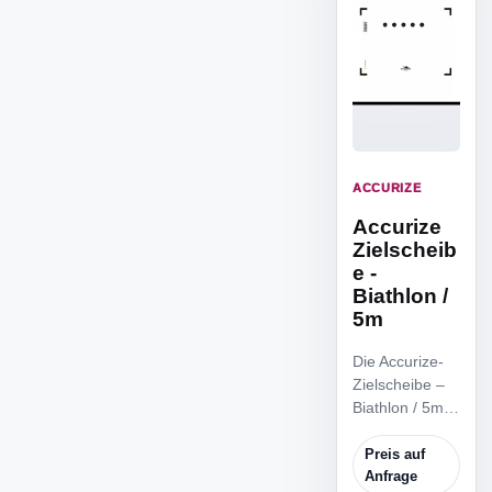
ACCURIZE
Accurize
Zielscheib
e -
Biathlon /
5m
Die Accurize-
Zielscheibe –
Biathlon / 5m
ist die
reduzierte
Preis auf
Zielscheibe für
Anfrage