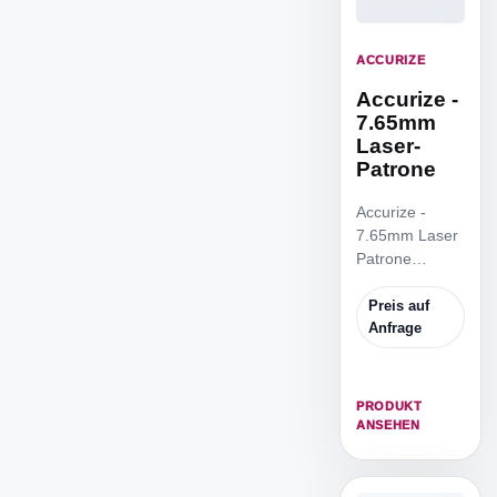
ACCURIZE
Accurize -
7.65mm
Laser-
Patrone
Accurize -
7.65mm Laser
Patrone
Identisch mit
der.308-
Preis auf
Ausführung
Anfrage
und kompatibel
mit 7,65 mm
Pistolen.
PRODUKT
ANSEHEN