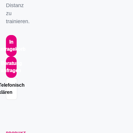
Distanz
zu
trainieren.
In
nfragekorb
Beratung
anfragen
Telefonisch
klären