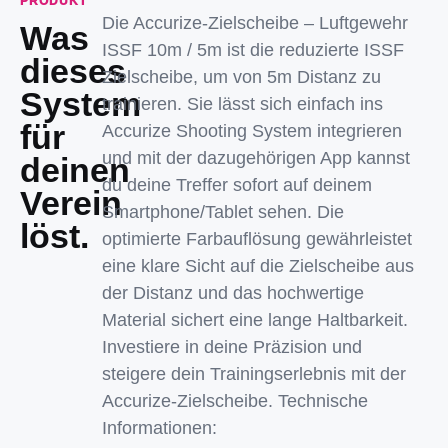
PRODUKT
Die Accurize-Zielscheibe – Luftgewehr
Was
ISSF 10m / 5m ist die reduzierte ISSF
dieses
Zielscheibe, um von 5m Distanz zu
System
trainieren. Sie lässt sich einfach ins
für
Accurize Shooting System integrieren
und mit der dazugehörigen App kannst
deinen
du deine Treffer sofort auf deinem
Verein
Smartphone/Tablet sehen. Die
löst.
optimierte Farbauflösung gewährleistet
eine klare Sicht auf die Zielscheibe aus
der Distanz und das hochwertige
Material sichert eine lange Haltbarkeit.
Investiere in deine Präzision und
steigere dein Trainingserlebnis mit der
Accurize-Zielscheibe. Technische
Informationen: