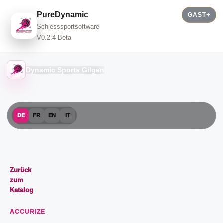
PureDynamic
GAST
Schiesssportsoftware
V0.2.4 Beta
Dynamic Sports Gilgen
DE
FR
EN
IT
Zurück
zum
Katalog
ACCURIZE