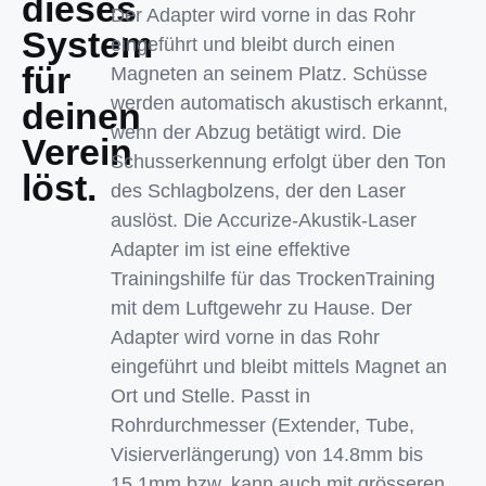
dieses
Der Adapter wird vorne in das Rohr
System
eingeführt und bleibt durch einen
für
Magneten an seinem Platz. Schüsse
werden automatisch akustisch erkannt,
deinen
wenn der Abzug betätigt wird. Die
Verein
Schusserkennung erfolgt über den Ton
löst.
des Schlagbolzens, der den Laser
auslöst. Die Accurize-Akustik-Laser
Adapter im ist eine effektive
Trainingshilfe für das TrockenTraining
mit dem Luftgewehr zu Hause. Der
Adapter wird vorne in das Rohr
eingeführt und bleibt mittels Magnet an
Ort und Stelle. Passt in
Rohrdurchmesser (Extender, Tube,
Visierverlängerung) von 14.8mm bis
15.1mm bzw. kann auch mit grösseren