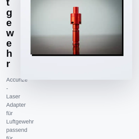
t
g
e
w
e
h
r
Accurize
-
Laser
Adapter
für
Luftgewehr
passend
für