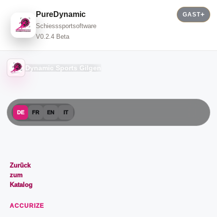
PureDynamic
GAST
Schiesssportsoftware
V0.2.4 Beta
Dynamic Sports Gilgen
DE
FR
EN
IT
Zurück
zum
Katalog
ACCURIZE