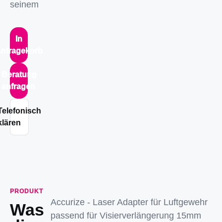
seinem
In
nfragekorb
Beratung
anfragen
Telefonisch
klären
PRODUKT
Accurize - Laser Adapter für Luftgewehr
Was
passend für Visierverlängerung 15mm