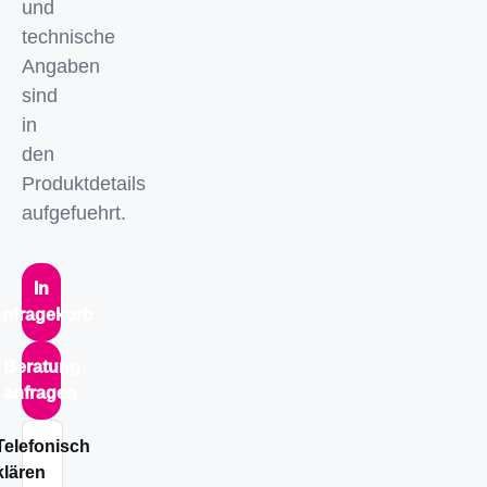
und
technische
Angaben
sind
in
den
Produktdetails
aufgefuehrt.
In
nfragekorb
Beratung
anfragen
Telefonisch
klären