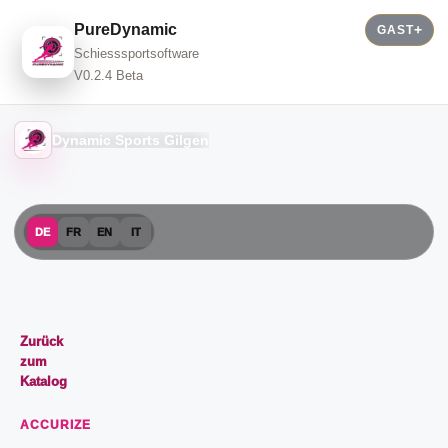
PureDynamic
GAST
Schiesssportsoftware
V0.2.4 Beta
Dynamic Sports Gilgen
DE
FR
EN
IT
Zurück
zum
Katalog
ACCURIZE