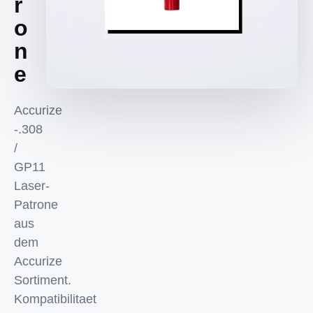
r
o
n
e
Accurize
-.308
/
GP11
Laser-
Patrone
aus
dem
Accurize
Sortiment.
Kompatibilitaet