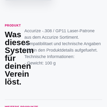
PRODUKT
Accurize -.308 / GP11 Laser-Patrone
Was
aus dem Accurize Sortiment.
dieses
Kompatibilitaet und technische Angaben
System
sind in den Produktdetails aufgefuehrt.
für
Technische Informationen:
- Gewicht: 100 g
deinen
Verein
löst.