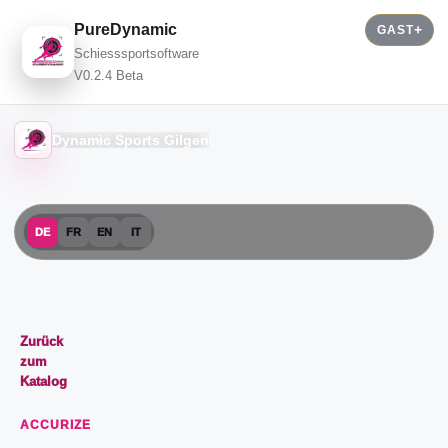
PureDynamic
GAST
Schiesssportsoftware
V0.2.4 Beta
Dynamic Sports Gilgen
DE
FR
EN
IT
Zurück
zum
Katalog
ACCURIZE