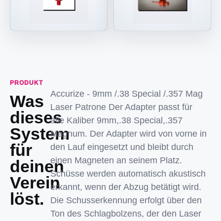
PRODUKT
Accurize - 9mm /.38 Special /.357 Mag
Was
Laser Patrone Der Adapter passt für
dieses
alle Kaliber 9mm,.38 Special,.357
System
Magnum. Der Adapter wird von vorne in
für
den Lauf eingesetzt und bleibt durch
einen Magneten an seinem Platz.
deinen
Schüsse werden automatisch akustisch
Verein
erkannt, wenn der Abzug betätigt wird.
löst.
Die Schusserkennung erfolgt über den
Ton des Schlagbolzens, der den Laser