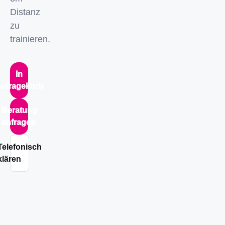
Distanz
zu
trainieren.
In
nfragekorb
Beratung
anfragen
Telefonisch
klären