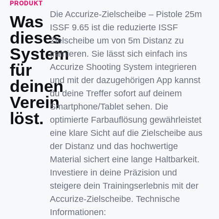
PRODUKT
Die Accurize-Zielscheibe – Pistole 25m
Was
ISSF 9.65 ist die reduzierte ISSF
dieses
Zielscheibe um von 5m Distanz zu
System
trainieren. Sie lässt sich einfach ins
für
Accurize Shooting System integrieren
und mit der dazugehörigen App kannst
deinen
du deine Treffer sofort auf deinem
Verein
Smartphone/Tablet sehen. Die
löst.
optimierte Farbauflösung gewährleistet
eine klare Sicht auf die Zielscheibe aus
der Distanz und das hochwertige
Material sichert eine lange Haltbarkeit.
Investiere in deine Präzision und
steigere dein Trainingserlebnis mit der
Accurize-Zielscheibe. Technische
Informationen: