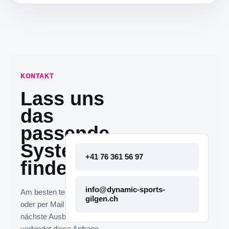
KONTAKT
Lass uns
das
passende
System
+41 76 361 56 97
finden.
info@dynamic-sports-
Am besten telefonisch
gilgen.ch
oder per Mail melden. Die
nächste Ausbaustufe
verbindet diese Anfrage