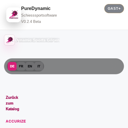
PureDynamic
GAST
Schiesssportsoftware
V0.2.4 Beta
Dynamic Sports Gilgen
DE
FR
EN
IT
Zurück
zum
Katalog
ACCURIZE