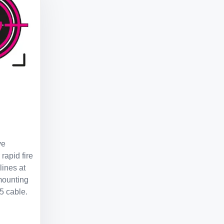
ve
 rapid fire
lines at
mounting
5 cable.