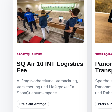
SPORTQUANTUM
SPORTQU
SQ Air 10 INT Logistics
Pano
Fee
Trans
Auftragsvorbereitung, Verpackung,
Sperrholz
Versicherung und Lieferpaket für
PanoramiQ
SportQuantum-Importe.
und Rah
Preis auf Anfrage
Preis au