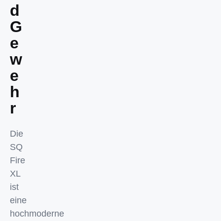
d
G
e
w
e
h
r
Die
SQ
Fire
XL
ist
eine
hochmoderne