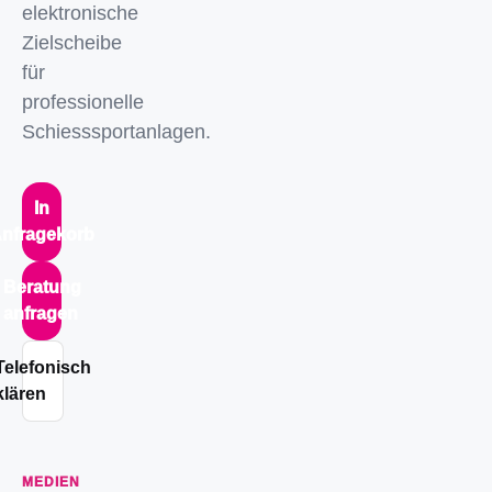
elektronische
Zielscheibe
für
professionelle
Schiesssportanlagen.
In
nfragekorb
Beratung
anfragen
Telefonisch
klären
MEDIEN