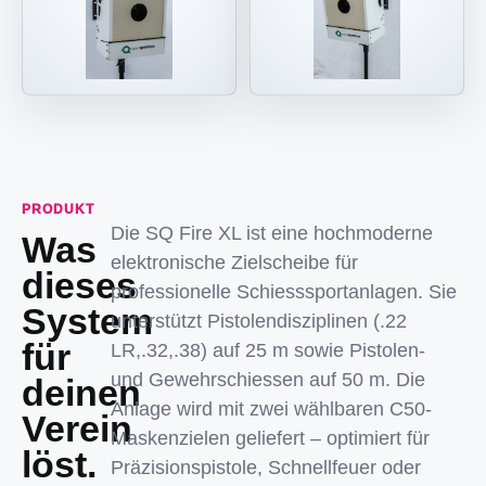
PRODUKT
Die SQ Fire XL ist eine hochmoderne
Was
elektronische Zielscheibe für
dieses
professionelle Schiesssportanlagen. Sie
System
unterstützt Pistolendisziplinen (.22
für
LR,.32,.38) auf 25 m sowie Pistolen-
und Gewehrschiessen auf 50 m. Die
deinen
Anlage wird mit zwei wählbaren C50-
Verein
Maskenzielen geliefert – optimiert für
löst.
Präzisionspistole, Schnellfeuer oder