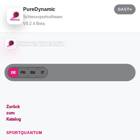
PureDynamic
GAST
Schiesssportsoftware
V0.2.4 Beta
Dynamic Sports Gilgen
DE
FR
EN
IT
Zurück
zum
Katalog
SPORTQUANTUM