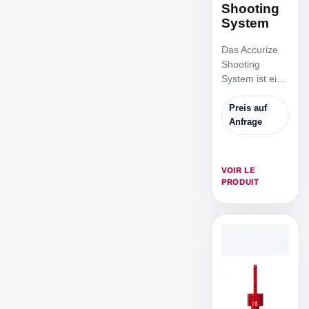
Shooting
System
Das Accurize
Shooting
System ist ein
professionelles
indoor-
Preis auf
Laserschiesstr
Anfrage
aining für
Sportschützen
und Biathleten
VOIR LE
und besteht
PRODUIT
aus einem
Simulator
Bildschirm,
einem