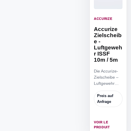
ACCURIZE
Accurize
Zielscheib
e -
Luftgeweh
r ISSF
10m / 5m
Die Accurize-
Zielscheibe –
Luftgewehr
ISSF 10m / 5m
ist die
Preis auf
reduzierte
Anfrage
ISSF
Zielscheibe,
um von 5m
VOIR LE
Distanz zu
PRODUIT