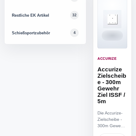
Restliche EK Artikel
32
Schießsportzubehör
4
ACCURIZE
Accurize
Zielscheib
e - 300m
Gewehr
Ziel ISSF /
5m
Die Accurize-
Zielscheibe -
300m Gewehr
Ziel ISSF / 5m