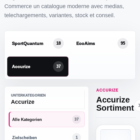
Commerce un catalogue moderne avec medias,
telechargements, variantes, stock et conseil.
SportQuantum
EcoAims
18
95
Accurize
37
ACCURIZE
UNTERKATEGORIEN
Accurize
Accurize
Sortiment
Alle Kategorien
37
Zielscheiben
1