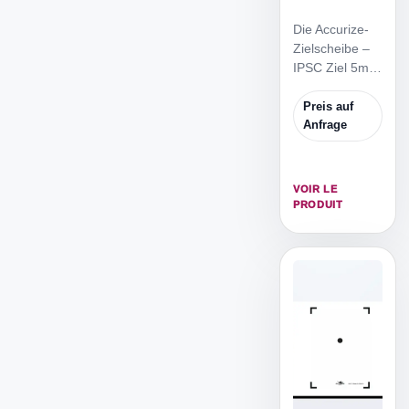
Die Accurize-
Zielscheibe –
IPSC Ziel 5m
ist die
reduzierte
Preis auf
IPSC
Anfrage
Zielscheibe,
um von 5m
Distanz zu
VOIR LE
trainieren.
PRODUIT