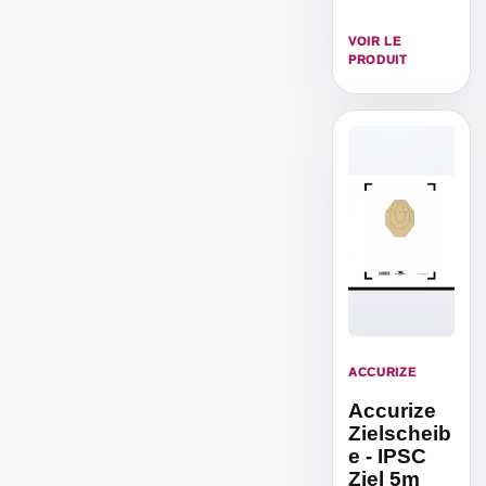
um von 10m
Distanz zu
VOIR LE
trainieren.
PRODUIT
ACCURIZE
Accurize
Zielscheib
e - IPSC
Ziel 5m