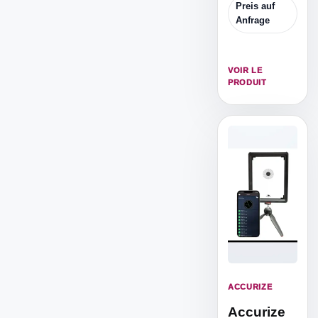
ist die
Preis auf
reduzierte
Anfrage
ISSF
Zielscheibe,
um von 5m
VOIR LE
Distanz zu
PRODUIT
trainieren.
ACCURIZE
Accurize