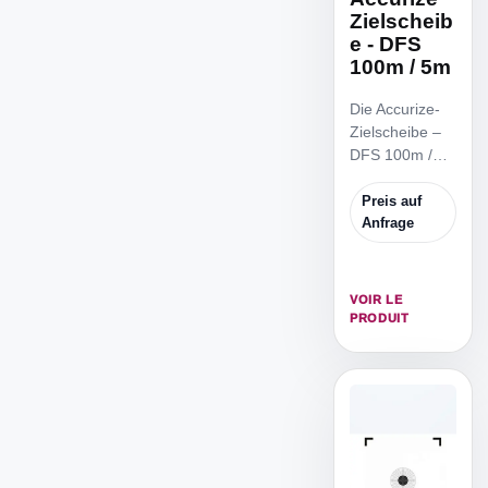
Zielscheib
e - DFS
100m / 5m
Die Accurize-
Zielscheibe –
DFS 100m /
5m ist die
reduzierte
Preis auf
Zielscheibe,
Anfrage
um von 5m
Distanz zu
trainieren.
VOIR LE
PRODUIT