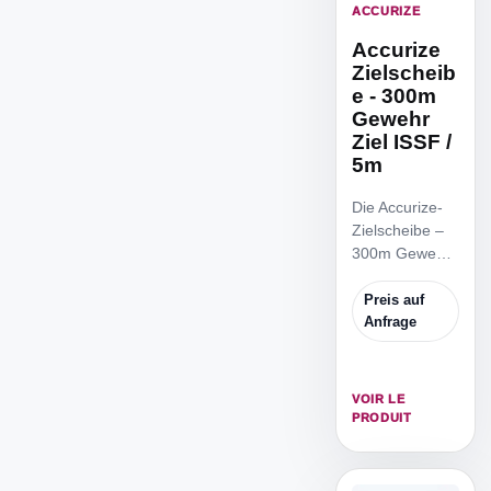
ACCURIZE
Accurize
Zielscheib
e - 300m
Gewehr
Ziel ISSF /
5m
Die Accurize-
Zielscheibe –
300m Gewehr
Ziel ISSF / 5m
ist die
Preis auf
reduzierte
Anfrage
ISSF
Zielscheibe,
um von 5m
VOIR LE
Distanz zu
PRODUIT
trainieren.