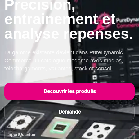
Precision,
entrainement et
analyse repenses.
La gamme existante devient dans PureDynamic
Commerce un catalogue moderne avec medias,
telechargements, variantes, stock et conseil.
Decouvrir les produits
Demande
SportQuantum