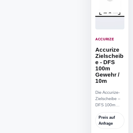
ACCURIZE
Accurize
Zielscheib
e - DFS
100m
Gewehr /
10m
Die Accurize-
Zielscheibe –
DFS 100m
Gewehr / 10m
ist die
Preis auf
reduzierte
Anfrage
Zielscheibe,