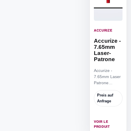
ACCURIZE
Accurize -
7.65mm
Laser-
Patrone
Accurize -
7.65mm Laser
Patrone
Identisch mit
der.308-
Preis auf
Ausführung
Anfrage
und kompatibel
mit 7,65 mm
Pistolen.
VOIR LE
PRODUIT