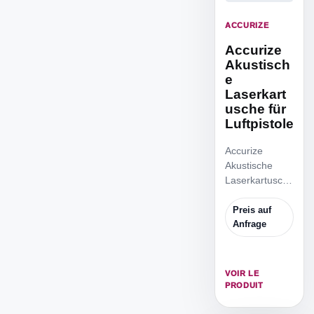
ACCURIZE
Accurize
Akustisch
e
Laserkart
usche für
Luftpistole
Accurize
Akustische
Laserkartusche
für Luftpistole
Der Adapter
Preis auf
passt für.177
Anfrage
Luftpistole/Luft
gewehr.
VOIR LE
PRODUIT