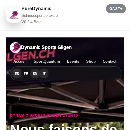
PureDynamic
GAST
Schiesssportsoftware
V0.2.4 Beta
Dynamic Sports Gilgen
Accueil
SportQuantum
Events
Shop
Contact
DE
FR
EN
IT
DYNAMIC SPORTS GILGEN EVENTS
Nous faisons de