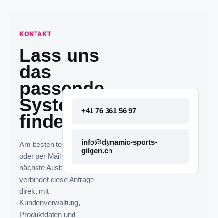
KONTAKT
Lass uns
das
passende
System
+41 76 361 56 97
finden.
info@dynamic-sports-
Am besten telefonisch
gilgen.ch
oder per Mail melden. Die
nächste Ausbaustufe
verbindet diese Anfrage
direkt mit
Kundenverwaltung,
Produktdaten und