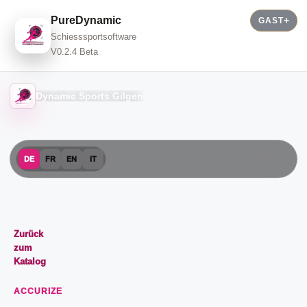
PureDynamic
GAST
Schiesssportsoftware
V0.2.4 Beta
Dynamic Sports Gilgen
DE
FR
EN
IT
Zurück
zum
Katalog
ACCURIZE