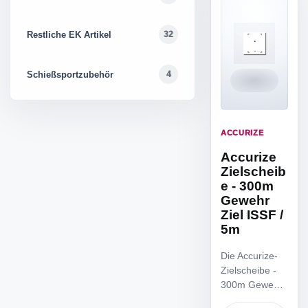
Restliche EK Artikel
32
Schießsportzubehör
4
ACCURIZE
Accurize
Zielscheib
e - 300m
Gewehr
Ziel ISSF /
5m
Die Accurize-
Zielscheibe -
300m Gewehr
Ziel ISSF / 5m