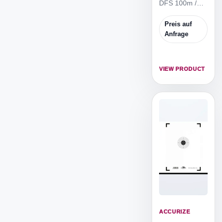
DFS 100m /
5m ist die
reduzierte
Preis auf
Zielscheibe,
Anfrage
um von 5m
Distanz zu
trainieren.
VIEW PRODUCT
ACCURIZE