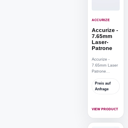
ACCURIZE
Accurize -
7.65mm
Laser-
Patrone
Accurize -
7.65mm Laser
Patrone
Identisch mit
der.308-
Preis auf
Ausführung
Anfrage
und kompatibel
mit 7,65 mm
Pistolen.
VIEW PRODUCT