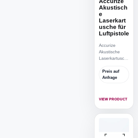
Accurize
Akustisch
e
Laserkart
usche für
Luftpistole
Accurize
Akustische
Laserkartusche
für Luftpistole
Der Adapter
Preis auf
passt für.177
Anfrage
Luftpistole/Luft
gewehr.
VIEW PRODUCT