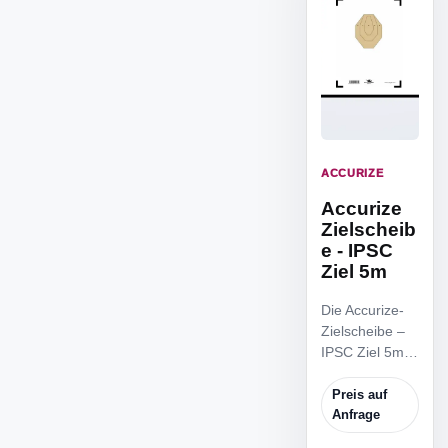
ACCURIZE
Accurize
Zielscheib
e - IPSC
Ziel 5m
Die Accurize-
Zielscheibe –
IPSC Ziel 5m
ist die
reduzierte
Preis auf
IPSC
Anfrage
Zielscheibe,