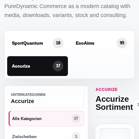
PureDynamic Commerce as a modern catalog with
media, downloads, variants, stock and consulting.
SportQuantum
EcoAims
18
95
Accurize
37
ACCURIZE
UNTERKATEGORIEN
Accurize
Accurize
Sortiment
Alle Kategorien
37
Zielscheiben
1