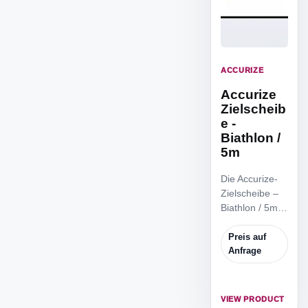
ACCURIZE
Accurize
Zielscheib
e -
Biathlon /
5m
Die Accurize-
Zielscheibe –
Biathlon / 5m
ist die
reduzierte
Preis auf
Zielscheibe für
Anfrage
das Biathlon
training von 5m
Distanz.
VIEW PRODUCT