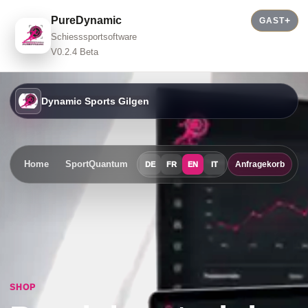
PureDynamic
GAST
Schiesssportsoftware
V0.2.4 Beta
Dynamic Sports Gilgen
Home
SportQuantum
Events
Shop
Contact
Anfragekorb
DE
FR
EN
IT
SHOP