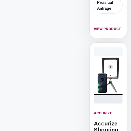
ist die
Preis auf
reduzierte
Anfrage
ISSF
Zielscheibe,
um von 5m
VIEW PRODUCT
Distanz zu
trainieren.
ACCURIZE
Accurize
Shooting