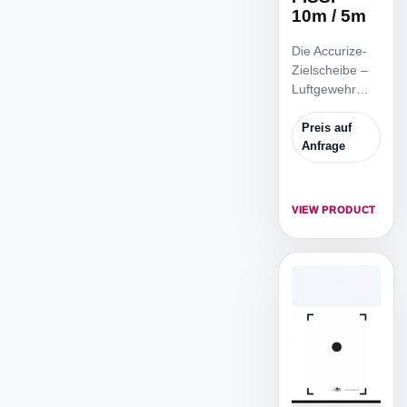
10m / 5m
Die Accurize-
Zielscheibe –
Luftgewehr
ISSF 10m / 5m
ist die
Preis auf
reduzierte
Anfrage
ISSF
Zielscheibe,
um von 5m
VIEW PRODUCT
Distanz zu
trainieren.