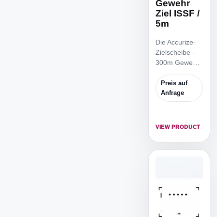
Gewehr
Ziel ISSF /
5m
Die Accurize-
Zielscheibe –
300m Gewehr
Ziel ISSF / 5m
ist die
Preis auf
reduzierte
Anfrage
ISSF
Zielscheibe,
um von 5m
VIEW PRODUCT
Distanz zu
trainieren.