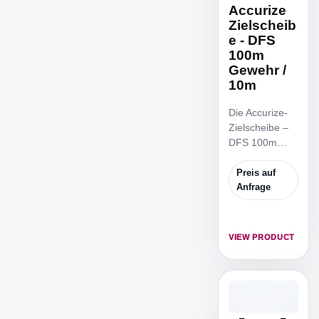
Accurize
Zielscheib
e - DFS
100m
Gewehr /
10m
Die Accurize-
Zielscheibe –
DFS 100m
Gewehr / 10m
ist die
Preis auf
reduzierte
Anfrage
Zielscheibe,
um von 10m
Distanz zu
VIEW PRODUCT
trainieren.