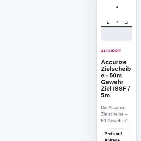
ACCURIZE
Accurize
Zielscheib
e - 50m
Gewehr
Ziel ISSF /
5m
Die Accurize-
Zielscheibe –
50 Gewehr Ziel
ISSF / 5m ist
die reduzierte
Preis auf
ISSF
Anfrage