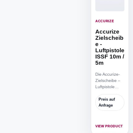
ACCURIZE
Accurize
Zielscheib
e -
Luftpistole
ISSF 10m /
5m
Die Accurize-
Zielscheibe –
Luftpistole
ISSF 10m / 5m
ist die
Preis auf
reduzierte
Anfrage
ISSF
Zielscheibe,
um von 5m
VIEW PRODUCT
Distanz mit der