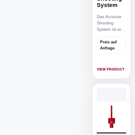
System
Das Accurize
Shooting
System ist ein
professionelles
indoor-
Preis auf
Laserschiesstr
Anfrage
aining für
Sportschützen
und Biathleten
VIEW PRODUCT
und besteht
aus einem
Simulator
Bildschirm,
einem