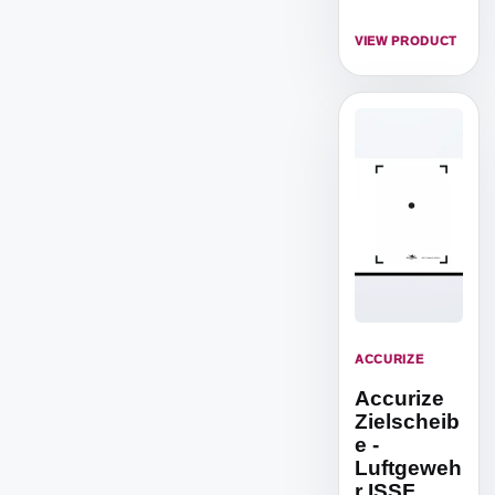
um von 5m
Distanz zu
VIEW PRODUCT
trainieren.
ACCURIZE
Accurize
Zielscheib
e -
Luftgeweh
r ISSF