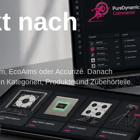
t nach
m, EcoAims oder Accurize. Danach
n Kategorien, Produkte und Zubehörteile.