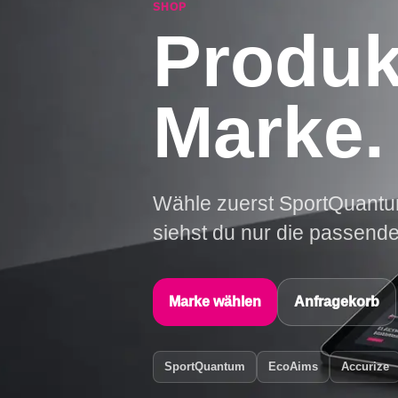
SHOP
Produk
Marke.
Wähle zuerst SportQuantu
siehst du nur die passende
Marke wählen
Anfragekorb
SportQuantum
EcoAims
Accurize