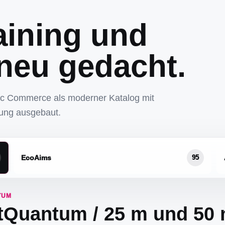
aining und
neu gedacht.
ic Commerce als moderner Katalog mit
tung ausgebaut.
EcoAims
95
TUM
tQuantum / 25 m und 50 