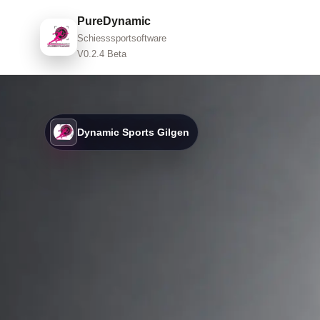
PureDynamic
Schiesssportsoftware
V0.2.4 Beta
Dynamic Sports Gilgen