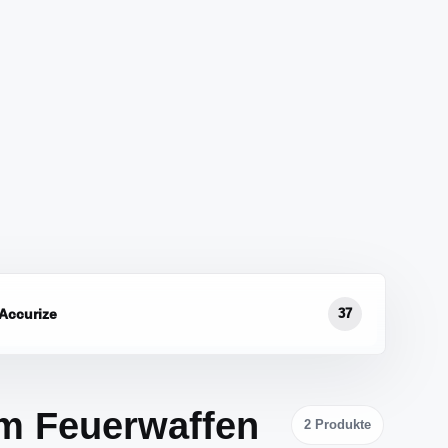
Accurize
37
m Feuerwaffen
2
Produkte