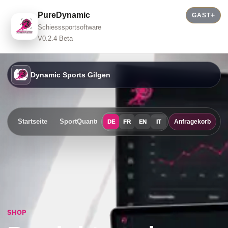
PureDynamic
GAST
Schiesssportsoftware
V0.2.4 Beta
Dynamic Sports Gilgen
Startseite
SportQuantum
Events
Shop
Kontakt
Anfragekorb
DE
FR
EN
IT
SHOP