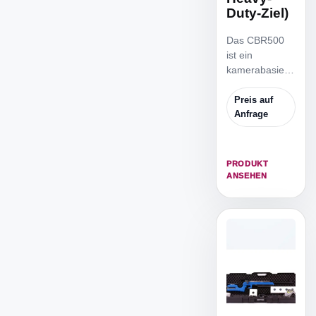
Duty-Ziel)
Das CBR500
ist ein
kamerabasiert
es Biathlon-
Gewehrset für
Preis auf
präzises
Anfrage
Training.
PRODUKT
ANSEHEN