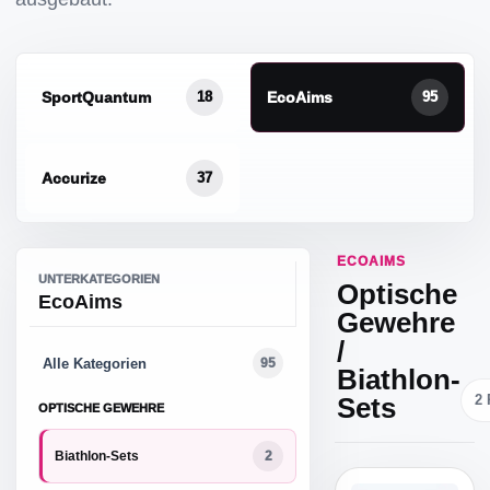
SportQuantum
EcoAims
18
95
Accurize
37
ECOAIMS
UNTERKATEGORIEN
Optische
EcoAims
Gewehre
/
Alle Kategorien
95
Biathlon-
Sets
2
OPTISCHE GEWEHRE
Biathlon-Sets
2