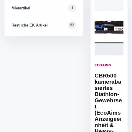
Mietartikel
1
Restliche EK Artikel
92
ECOAIMS
CBR500
kameraba
siertes
Biathlon-
Gewehrse
t
(EcoAims
Anzeigeei
nheit &
Heavy-