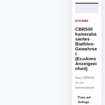
ECOAIMS
CBR500
kameraba
siertes
Biathlon-
Gewehrse
t
(EcoAims
Anzeigeei
nheit)
Das CBR500
ist ein
kamerabasiert
es Biathlon-
Gewehrset für
Preis auf
präzises
Anfrage