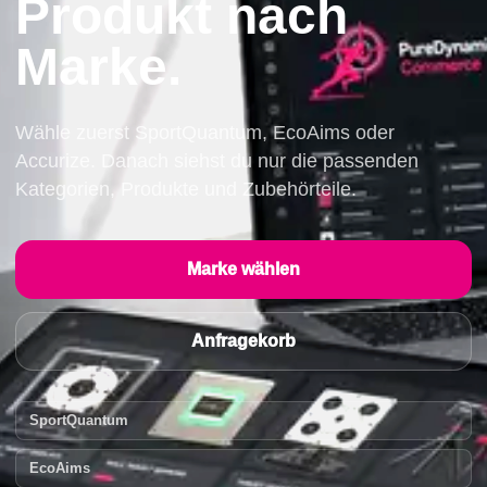
Produkt nach
Marke.
Wähle zuerst SportQuantum, EcoAims oder
Accurize. Danach siehst du nur die passenden
Kategorien, Produkte und Zubehörteile.
Marke wählen
Anfragekorb
SportQuantum
EcoAims