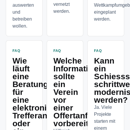
vernetzt
auswerten
Wettkampfumge
werden.
und
eingeplant
betreiben
werden.
wollen.
FAQ
FAQ
FAQ
Wie
Welche
Kann
läuft
Informationen
ein
eine
sollte
Schiesss
Beratung
ein
schrittwe
für
Verein
modernis
eine
vor
werden?
elektronische
einer
Ja. Viele
Trefferanzeige
Offertanfrage
Projekte
starten mit
oder
vorbereiten?
einem