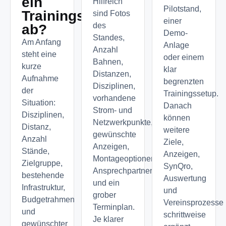
ein
Hilfreich
Pilotstand,
Trainingssystem
sind Fotos
einer
des
ab?
Demo-
Standes,
Am Anfang
Anlage
Anzahl
steht eine
oder einem
Bahnen,
kurze
klar
Distanzen,
Aufnahme
begrenzten
Disziplinen,
der
Trainingssetup.
vorhandene
Situation:
Danach
Strom- und
Disziplinen,
können
Netzwerkpunkte,
Distanz,
weitere
gewünschte
Anzahl
Ziele,
Anzeigen,
Stände,
Anzeigen,
Montageoptionen,
Zielgruppe,
SynQro,
Ansprechpartner
bestehende
Auswertung
und ein
Infrastruktur,
und
grober
Budgetrahmen
Vereinsprozesse
Terminplan.
und
schrittweise
Je klarer
gewünschter