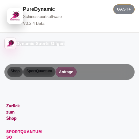
PureDynamic
GAST
Schiesssportsoftware
V0.2.4 Beta
Dynamic Sports Gilgen
Shop
SportQuantum
Anfrage
Zurück
zum
Shop
SPORTQUANTUM
SQ