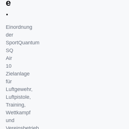
e
.
Einordnung
der
SportQuantum
SQ
Air
10
Zielanlage
für
Luftgewehr,
Luftpistole,
Training,
Wettkampf
und
Vereinsbetrieb.