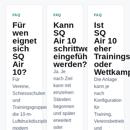
FAQ
FAQ
FAQ
Für
Kann
Ist
wen
SQ
SQ
eignet
Air 10
Air 10
sich
schrittweise
eher
SQ
eingeführt
Trainings
Air
werden?
oder
10?
Wettkam
Ja. Je
nach Ziel
Für
Die Anlage
kann mit
Vereine,
kann je
einzelnen
Schiessschulen
nach
Ständen
und
Konfiguration
begonnen
Trainingsgruppen,
für
und später
die 10-m-
Training,
erweitert
Luftdruckdisziplinen
Vereinsbetrieb
oder
modern
und