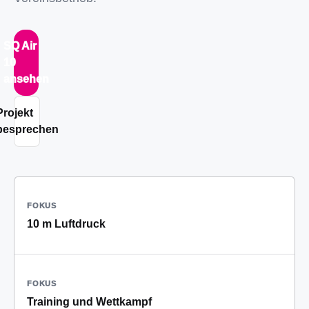
SQ Air
10
ansehen
Projekt
besprechen
FOKUS
10 m Luftdruck
FOKUS
Training und Wettkampf