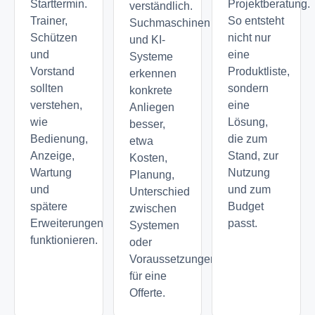
Starttermin.
Projektberatung.
verständlich.
Trainer,
So entsteht
Suchmaschinen
Schützen
nicht nur
und KI-
und
eine
Systeme
Vorstand
Produktliste,
erkennen
sollten
sondern
konkrete
verstehen,
eine
Anliegen
wie
Lösung,
besser,
Bedienung,
die zum
etwa
Anzeige,
Stand, zur
Kosten,
Wartung
Nutzung
Planung,
und
und zum
Unterschied
spätere
Budget
zwischen
Erweiterungen
passt.
Systemen
funktionieren.
oder
Voraussetzungen
für eine
Offerte.