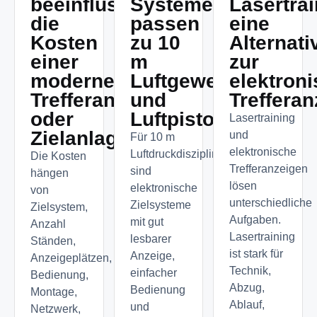
beeinflusst
Systeme
Lasertra
die
passen
eine
Kosten
zu 10
Alternati
einer
m
zur
modernen
Luftgewehr
elektron
Trefferanzeige
und
Treffera
oder
Luftpistole?
Lasertraining
Zielanlage?
und
Für 10 m
elektronische
Luftdruckdisziplinen
Die Kosten
Trefferanzeigen
sind
hängen
lösen
elektronische
von
unterschiedliche
Zielsysteme
Zielsystem,
Aufgaben.
mit gut
Anzahl
Lasertraining
lesbarer
Ständen,
ist stark für
Anzeige,
Anzeigeplätzen,
Technik,
einfacher
Bedienung,
Abzug,
Bedienung
Montage,
Ablauf,
und
Netzwerk,