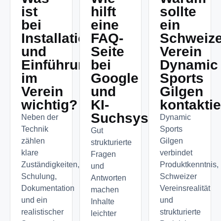
ist
hilft
sollte
bei
eine
ein
Installation
FAQ-
Schweize
und
Seite
Verein
Einführung
bei
Dynamic
im
Google
Sports
Verein
und
Gilgen
wichtig?
KI-
kontakti
Suchsystemen?
Neben der
Dynamic
Technik
Sports
Gut
zählen
Gilgen
strukturierte
klare
verbindet
Fragen
Zuständigkeiten,
Produktkenntnis,
und
Schulung,
Schweizer
Antworten
Dokumentation
Vereinsrealität
machen
und ein
und
Inhalte
realistischer
strukturierte
leichter