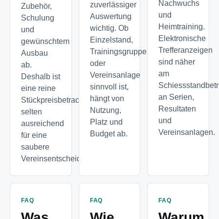
Nachwuchs
zuverlässiger
Zubehör,
und
Auswertung
Schulung
Heimtraining.
wichtig. Ob
und
Elektronische
Einzelstand,
gewünschtem
Trefferanzeigen
Trainingsgruppe
Ausbau
sind näher
oder
ab.
am
Vereinsanlage
Deshalb ist
Schiessstandbetr
sinnvoll ist,
eine reine
an Serien,
hängt von
Stückpreisbetrachtung
Resultaten
Nutzung,
selten
und
Platz und
ausreichend
Vereinsanlagen.
Budget ab.
für eine
saubere
Vereinsentscheidung.
FAQ
FAQ
FAQ
Was
Wie
Warum