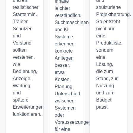
und ein
und
Inhalte
realistischer
strukturierte
leichter
Starttermin.
Projektberatung.
verständlich.
Trainer,
So entsteht
Suchmaschinen
Schützen
nicht nur
und KI-
und
eine
Systeme
Vorstand
Produktliste,
erkennen
sollten
sondern
konkrete
verstehen,
eine
Anliegen
wie
Lösung,
besser,
Bedienung,
die zum
etwa
Anzeige,
Stand, zur
Kosten,
Wartung
Nutzung
Planung,
und
und zum
Unterschied
spätere
Budget
zwischen
Erweiterungen
passt.
Systemen
funktionieren.
oder
Voraussetzungen
für eine