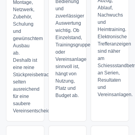
Abzug,
Bedienung
Montage,
Ablauf,
und
Netzwerk,
Nachwuchs
zuverlässiger
Zubehör,
und
Auswertung
Schulung
Heimtraining.
wichtig. Ob
und
Elektronische
Einzelstand,
gewünschtem
Trefferanzeigen
Trainingsgruppe
Ausbau
sind näher
oder
ab.
am
Vereinsanlage
Deshalb ist
Schiessstandbetr
sinnvoll ist,
eine reine
an Serien,
hängt von
Stückpreisbetrachtung
Resultaten
Nutzung,
selten
und
Platz und
ausreichend
Vereinsanlagen.
Budget ab.
für eine
saubere
Vereinsentscheidung.