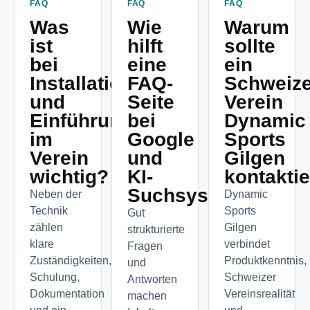
FAQ
FAQ
FAQ
Was
Wie
Warum
ist
hilft
sollte
bei
eine
ein
Installation
FAQ-
Schweize
und
Seite
Verein
Einführung
bei
Dynamic
im
Google
Sports
Verein
und
Gilgen
wichtig?
KI-
kontakti
Suchsystemen?
Neben der
Dynamic
Technik
Sports
Gut
zählen
Gilgen
strukturierte
klare
verbindet
Fragen
Zuständigkeiten,
Produktkenntnis,
und
Schulung,
Schweizer
Antworten
Dokumentation
Vereinsrealität
machen