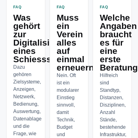
FAQ
FAQ
FAQ
Was
Muss
Welche
gehört
ein
Angaben
zur
Verein
braucht
Digitalisierung
alles
es für
eines
auf
eine
Schiessstands?
einmal
erste
erneuern?
Beratun
Dazu
gehören
Nein. Oft
Hilfreich
Zielsysteme,
ist ein
sind
Anzeigen,
modularer
Standtyp,
Netzwerk,
Einstieg
Distanzen,
Bedienung,
sinnvoll,
Disziplinen,
Auswertung,
damit
Anzahl
Datenablage
Technik,
Stände,
und die
Budget
bestehende
Frage, wie
und
Infrastruktur,