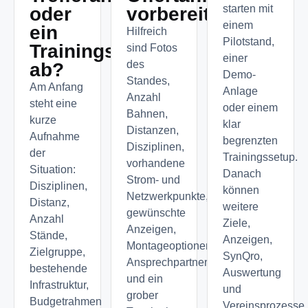
starten mit
oder
vorbereiten?
einem
ein
Hilfreich
Pilotstand,
Trainingssystem
sind Fotos
einer
des
ab?
Demo-
Standes,
Am Anfang
Anlage
Anzahl
steht eine
oder einem
Bahnen,
kurze
klar
Distanzen,
Aufnahme
begrenzten
Disziplinen,
der
Trainingssetup.
vorhandene
Situation:
Danach
Strom- und
Disziplinen,
können
Netzwerkpunkte,
Distanz,
weitere
gewünschte
Anzahl
Ziele,
Anzeigen,
Stände,
Anzeigen,
Montageoptionen,
Zielgruppe,
SynQro,
Ansprechpartner
bestehende
Auswertung
und ein
Infrastruktur,
und
grober
Budgetrahmen
Vereinsprozesse