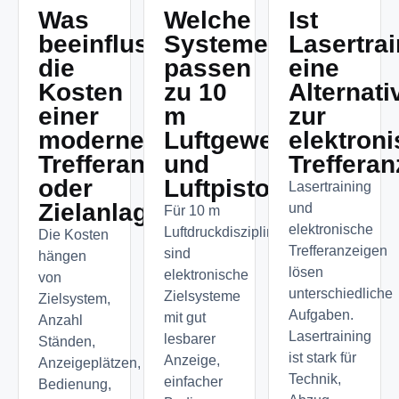
Was
Welche
Ist
beeinflusst
Systeme
Lasertra
die
passen
eine
Kosten
zu 10
Alternati
einer
m
zur
modernen
Luftgewehr
elektron
Trefferanzeige
und
Treffera
oder
Luftpistole?
Lasertraining
Zielanlage?
und
Für 10 m
elektronische
Luftdruckdisziplinen
Die Kosten
Trefferanzeigen
sind
hängen
lösen
elektronische
von
unterschiedliche
Zielsysteme
Zielsystem,
Aufgaben.
mit gut
Anzahl
Lasertraining
lesbarer
Ständen,
ist stark für
Anzeige,
Anzeigeplätzen,
Technik,
einfacher
Bedienung,