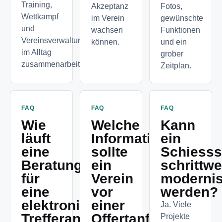
Training,
Akzeptanz
Fotos,
Wettkampf
im Verein
gewünschte
und
wachsen
Funktionen
Vereinsverwaltung
können.
und ein
im Alltag
grober
zusammenarbeiten.
Zeitplan.
FAQ
FAQ
FAQ
Wie
Welche
Kann
läuft
Informationen
ein
eine
sollte
Schiesss
Beratung
ein
schrittwe
für
Verein
modernis
eine
vor
werden?
elektronische
einer
Ja. Viele
Trefferanzeige
Offertanfrage
Projekte