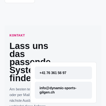
KONTAKT
Lass uns
das
passende
System
+41 76 361 56 97
finden.
info@dynamic-sports-
Am besten telefonisch
gilgen.ch
oder per Mail melden. Die
nächste Ausbaustufe