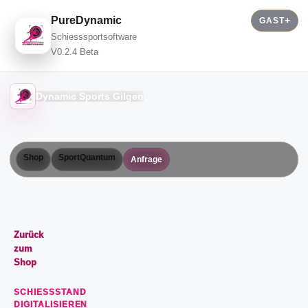
PureDynamic
GAST
Schiesssportsoftware
V0.2.4 Beta
Dynamic Sports Gilgen
Shop
SportQuantum
Anfrage
Zurück
zum
Shop
SCHIESSSTAND
DIGITALISIEREN