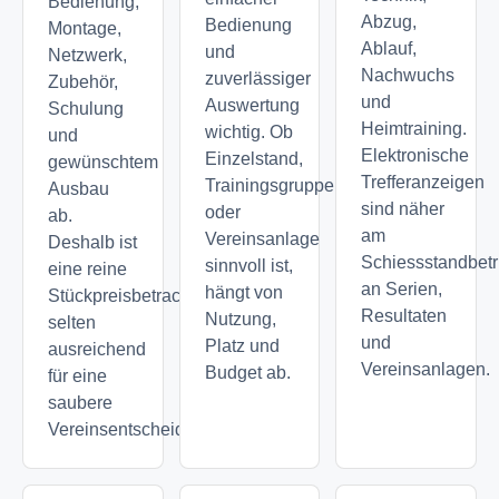
Bedienung,
Abzug,
Bedienung
Montage,
Ablauf,
und
Netzwerk,
Nachwuchs
zuverlässiger
Zubehör,
und
Auswertung
Schulung
Heimtraining.
wichtig. Ob
und
Elektronische
Einzelstand,
gewünschtem
Trefferanzeigen
Trainingsgruppe
Ausbau
sind näher
oder
ab.
am
Vereinsanlage
Deshalb ist
Schiessstandbetr
sinnvoll ist,
eine reine
an Serien,
hängt von
Stückpreisbetrachtung
Resultaten
Nutzung,
selten
und
Platz und
ausreichend
Vereinsanlagen.
Budget ab.
für eine
saubere
Vereinsentscheidung.