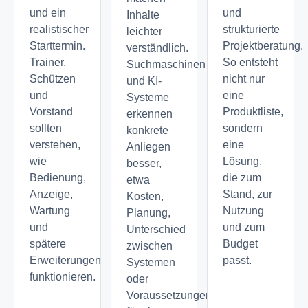
und ein
und
Inhalte
realistischer
strukturierte
leichter
Starttermin.
Projektberatung.
verständlich.
Trainer,
So entsteht
Suchmaschinen
Schützen
nicht nur
und KI-
und
eine
Systeme
Vorstand
Produktliste,
erkennen
sollten
sondern
konkrete
verstehen,
eine
Anliegen
wie
Lösung,
besser,
Bedienung,
die zum
etwa
Anzeige,
Stand, zur
Kosten,
Wartung
Nutzung
Planung,
und
und zum
Unterschied
spätere
Budget
zwischen
Erweiterungen
passt.
Systemen
funktionieren.
oder
Voraussetzungen