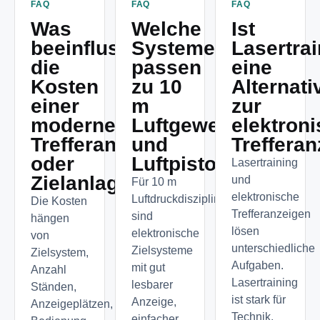
FAQ
FAQ
FAQ
Was
Welche
Ist
beeinflusst
Systeme
Lasertra
die
passen
eine
Kosten
zu 10
Alternati
einer
m
zur
modernen
Luftgewehr
elektron
Trefferanzeige
und
Treffera
oder
Luftpistole?
Lasertraining
Zielanlage?
und
Für 10 m
elektronische
Luftdruckdisziplinen
Die Kosten
Trefferanzeigen
sind
hängen
lösen
elektronische
von
unterschiedliche
Zielsysteme
Zielsystem,
Aufgaben.
mit gut
Anzahl
Lasertraining
lesbarer
Ständen,
ist stark für
Anzeige,
Anzeigeplätzen,
Technik,
einfacher