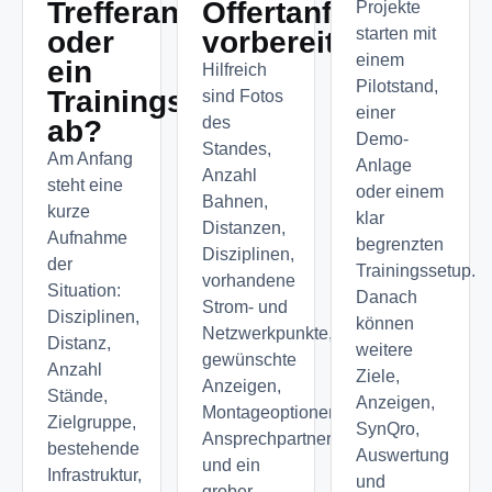
Trefferanzeige
Offertanfrage
Projekte
starten mit
oder
vorbereiten?
einem
ein
Hilfreich
Pilotstand,
Trainingssystem
sind Fotos
einer
des
ab?
Demo-
Standes,
Am Anfang
Anlage
Anzahl
steht eine
oder einem
Bahnen,
kurze
klar
Distanzen,
Aufnahme
begrenzten
Disziplinen,
der
Trainingssetup.
vorhandene
Situation:
Danach
Strom- und
Disziplinen,
können
Netzwerkpunkte,
Distanz,
weitere
gewünschte
Anzahl
Ziele,
Anzeigen,
Stände,
Anzeigen,
Montageoptionen,
Zielgruppe,
SynQro,
Ansprechpartner
bestehende
Auswertung
und ein
Infrastruktur,
und
grober