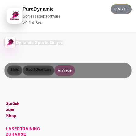
PureDynamic
GAST
Schiesssportsoftware
V0.2.4 Beta
Dynamic Sports Gilgen
Shop
SportQuantum
Anfrage
Zurück
zum
Shop
LASERTRAINING
ZUHAUSE