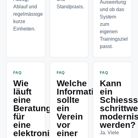
Auswertung
Ablauf und
Standpraxis.
und ob das
regelmässige
System
kurze
zum
Einheiten.
eigenen
Trainingsziel
passt.
FAQ
FAQ
FAQ
Wie
Welche
Kann
läuft
Informationen
ein
eine
sollte
Schiesss
Beratung
ein
schrittwe
für
Verein
modernis
eine
vor
werden?
elektronische
einer
Ja. Viele