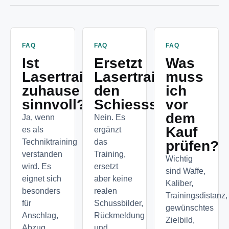
FAQ
FAQ
FAQ
Ist
Ersetzt
Was
Lasertraining
Lasertraining
muss
zuhause
den
ich
sinnvoll?
Schiessstand?
vor
dem
Ja, wenn
Nein. Es
Kauf
es als
ergänzt
Techniktraining
das
prüfen?
verstanden
Training,
Wichtig
wird. Es
ersetzt
sind Waffe,
eignet sich
aber keine
Kaliber,
besonders
realen
Trainingsdistanz,
für
Schussbilder,
gewünschtes
Anschlag,
Rückmeldung
Zielbild,
Abzug,
und