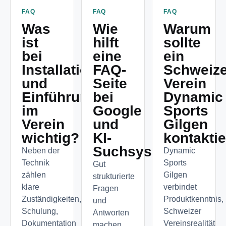
FAQ
FAQ
FAQ
Was
Wie
Warum
ist
hilft
sollte
bei
eine
ein
Installation
FAQ-
Schweize
und
Seite
Verein
Einführung
bei
Dynamic
im
Google
Sports
Verein
und
Gilgen
wichtig?
KI-
kontakti
Suchsystemen?
Neben der
Dynamic
Technik
Sports
Gut
zählen
Gilgen
strukturierte
klare
verbindet
Fragen
Zuständigkeiten,
Produktkenntnis,
und
Schulung,
Schweizer
Antworten
Dokumentation
Vereinsrealität
machen