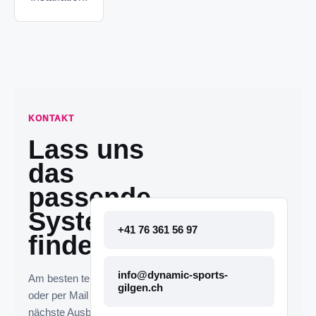
KONTAKT
Lass uns
das
passende
System
+41 76 361 56 97
finden.
info@dynamic-sports-
Am besten telefonisch
gilgen.ch
oder per Mail melden. Die
nächste Ausbaustufe