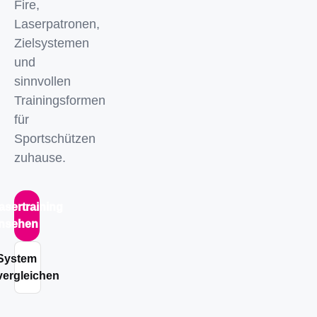
Fire,
Laserpatronen,
Zielsystemen
und
sinnvollen
Trainingsformen
für
Sportschützen
zuhause.
asertraining
nsehen
System
vergleichen