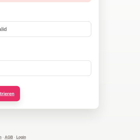
trieren
m
·
AGB
·
Login