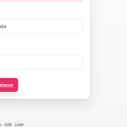
trieren
m
·
AGB
·
Login